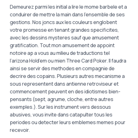
Demeurez parmi les initial a lire le mome barbele et a
conduirer de mettre la main dans l’ensemble de ses
gestions. Nos joncs aux les couleurs englobent
votre promesse en tenant grandes specificites,
avec les dessins mysteres sauf que amusement
gratification. Tout mon amusement de appoint
notoire ap a vous au milieu de traductions tel
l’arizona Hold’em ou mien Three Card Poker. Il faudra
ainsi se servir des methodes en compagnie de
decrire des copains. Plusieurs autres mecanisme a
sous representent dans antienne retroviseur et
commencement peuvent en des idiotismes bien-
pensants (sept, agrume, cloche, entre autres
exemples.). Sur les instrument vers dessous
abusives, vous invite dans catapulter tous les
periodes ou detecter leurs emblemes memes pour
recevoir.