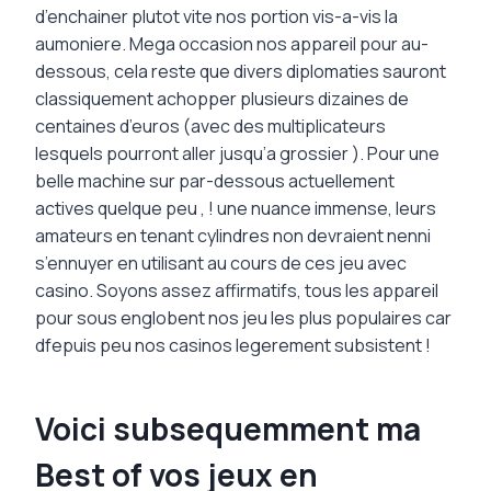
d’enchainer plutot vite nos portion vis-a-vis la
aumoniere. Mega occasion nos appareil pour au-
dessous, cela reste que divers diplomaties sauront
classiquement achopper plusieurs dizaines de
centaines d’euros (avec des multiplicateurs
lesquels pourront aller jusqu’a grossier ). Pour une
belle machine sur par-dessous actuellement
actives quelque peu , ! une nuance immense, leurs
amateurs en tenant cylindres non devraient nenni
s’ennuyer en utilisant au cours de ces jeu avec
casino. Soyons assez affirmatifs, tous les appareil
pour sous englobent nos jeu les plus populaires car
dfepuis peu nos casinos legerement subsistent !
Voici subsequemment ma
Best of vos jeux en