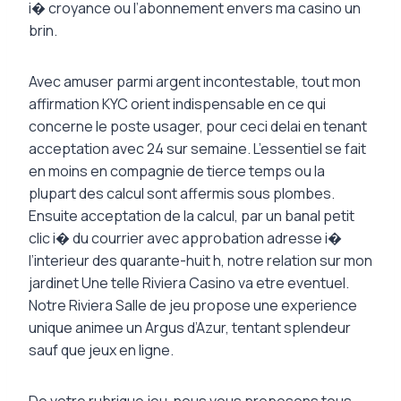
i� croyance ou l’abonnement envers ma casino un
brin.
Avec amuser parmi argent incontestable, tout mon
affirmation KYC orient indispensable en ce qui
concerne le poste usager, pour ceci delai en tenant
acceptation avec 24 sur semaine. L’essentiel se fait
en moins en compagnie de tierce temps ou la
plupart des calcul sont affermis sous plombes.
Ensuite acceptation de la calcul, par un banal petit
clic i� du courrier avec approbation adresse i�
l’interieur des quarante-huit h, notre relation sur mon
jardinet Une telle Riviera Casino va etre eventuel.
Notre Riviera Salle de jeu propose une experience
unique animee un Argus d’Azur, tentant splendeur
sauf que jeux en ligne.
De votre rubrique jeu, nous vous proposons tous