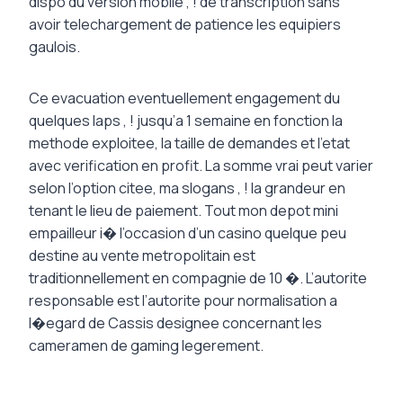
dispo du version mobile , ! de transcription sans
avoir telechargement de patience les equipiers
gaulois.
Ce evacuation eventuellement engagement du
quelques laps , ! jusqu’a 1 semaine en fonction la
methode exploitee, la taille de demandes et l’etat
avec verification en profit. La somme vrai peut varier
selon l’option citee, ma slogans , ! la grandeur en
tenant le lieu de paiement. Tout mon depot mini
empailleur i� l’occasion d’un casino quelque peu
destine au vente metropolitain est
traditionnellement en compagnie de 10 �. L’autorite
responsable est l’autorite pour normalisation a
l�egard de Cassis designee concernant les
cameramen de gaming legerement.