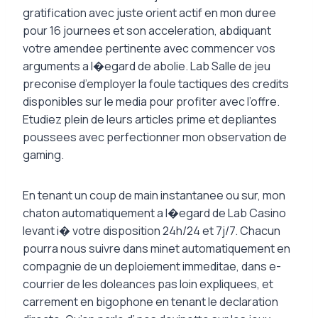
gratification avec juste orient actif en mon duree
pour 16 journees et son acceleration, abdiquant
votre amendee pertinente avec commencer vos
arguments a l�egard de abolie. Lab Salle de jeu
preconise d’employer la foule tactiques des credits
disponibles sur le media pour profiter avec l’offre.
Etudiez plein de leurs articles prime et depliantes
poussees avec perfectionner mon observation de
gaming.
En tenant un coup de main instantanee ou sur, mon
chaton automatiquement a l�egard de Lab Casino
levant i� votre disposition 24h/24 et 7j/7. Chacun
pourra nous suivre dans minet automatiquement en
compagnie de un deploiement immeditae, dans e-
courrier de les doleances pas loin expliquees, et
carrement en bigophone en tenant le declaration