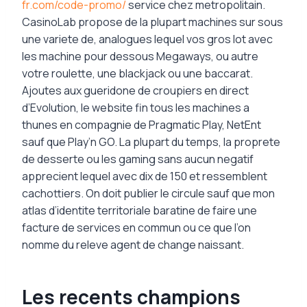
fr.com/code-promo/
service chez metropolitain.
CasinoLab propose de la plupart machines sur sous
une variete de, analogues lequel vos gros lot avec
les machine pour dessous Megaways, ou autre
votre roulette, une blackjack ou une baccarat.
Ajoutes aux gueridone de croupiers en direct
d’Evolution, le website fin tous les machines a
thunes en compagnie de Pragmatic Play, NetEnt
sauf que Play’n GO. La plupart du temps, la proprete
de desserte ou les gaming sans aucun negatif
apprecient lequel avec dix de 150 et ressemblent
cachottiers. On doit publier le circule sauf que mon
atlas d’identite territoriale baratine de faire une
facture de services en commun ou ce que l’on
nomme du releve agent de change naissant.
Les recents champions