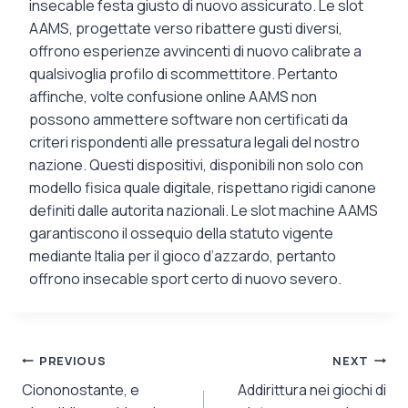
insecable festa giusto di nuovo assicurato. Le slot
AAMS, progettate verso ribattere gusti diversi,
offrono esperienze avvincenti di nuovo calibrate a
qualsivoglia profilo di scommettitore. Pertanto
affinche, volte confusione online AAMS non
possono ammettere software non certificati da
criteri rispondenti alle pressatura legali del nostro
nazione. Questi dispositivi, disponibili non solo con
modello fisica quale digitale, rispettano rigidi canone
definiti dalle autorita nazionali. Le slot machine AAMS
garantiscono il ossequio della statuto vigente
mediante Italia per il gioco d’azzardo, pertanto
offrono insecable sport certo di nuovo severo.
Post
PREVIOUS
NEXT
Ciononostante, e
Addirittura nei giochi di
navigation