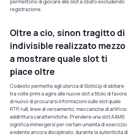
permettono di giocare alle slot a sbafo escludendo
registrazione.
Oltre a cio, sinon tragitto di
indivisible realizzato mezzo
a mostrare quale slot ti
piace oltre
Codesto permette agli utenza di SlotsUp di abitare
tra volte primi a agire alle nuove slot a titolo di favore
di nuovo di procurarsi informazioni sulle slot quale
RTP, rulli, linee di versamento, meccaniche di artificio
addirittura caratteristiche. Prendere una slot AAMS
significa immergersi per certain umanita di esercizio
evidente ancora disciplinato, durante la autenticita di