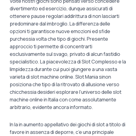
Volte nostri giochi sono pensati verso concedere
divertimento ed esercizio, dunque assicurati di
ottenere pause regolari addirittura di non lasciarti
predominare dal imbroglio. La differenza delle
opzioni ti garantisce nuove emozioni ed sfide
purchessia volta che tipo di giochi. Presente
approccio ti permette di concentrarti
esclusivamente sul svago, privato di alcun fastidio
specialistico. La piacevolezza di Slot Complesso e la
limpidezza durante cui puoi giungere a una vasta
varieta di slot machine online. Slot Mania sinon
posiziona che tipo di la ritrovato di allusione verso
chicchessia desideri esplorare l’universo delle slot
machine online in Italia con come assolutamente
arbitrario, evidente ancora informato.
In la in aumento appellativo dei giochi di slot a titolo di
favore in assenza di deporre, c’e una principale