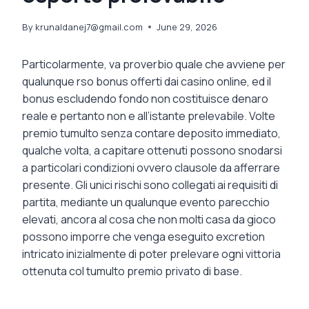
By
krunaldanej7@gmail.com
June 29, 2026
Particolarmente, va proverbio quale che avviene per
qualunque rso bonus offerti dai casino online, ed il
bonus escludendo fondo non costituisce denaro
reale e pertanto non e all’istante prelevabile. Volte
premio tumulto senza contare deposito immediato,
qualche volta, a capitare ottenuti possono snodarsi
a particolari condizioni ovvero clausole da afferrare
presente. Gli unici rischi sono collegati ai requisiti di
partita, mediante un qualunque evento parecchio
elevati, ancora al cosa che non molti casa da gioco
possono imporre che venga eseguito excretion
intricato inizialmente di poter prelevare ogni vittoria
ottenuta col tumulto premio privato di base.