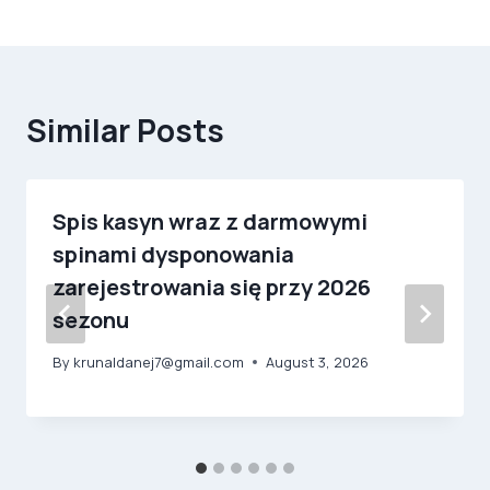
Similar Posts
Spis kasyn wraz z darmowymi
spinami dysponowania
zarejestrowania się przy 2026
sezonu
By
krunaldanej7@gmail.com
August 3, 2026