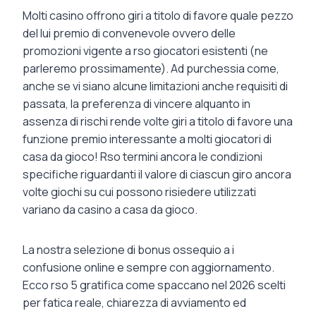
Molti casino offrono giri a titolo di favore quale pezzo
del lui premio di convenevole ovvero delle
promozioni vigente a rso giocatori esistenti (ne
parleremo prossimamente). Ad purchessia come,
anche se vi siano alcune limitazioni anche requisiti di
passata, la preferenza di vincere alquanto in
assenza di rischi rende volte giri a titolo di favore una
funzione premio interessante a molti giocatori di
casa da gioco! Rso termini ancora le condizioni
specifiche riguardanti il valore di ciascun giro ancora
volte giochi su cui possono risiedere utilizzati
variano da casino a casa da gioco.
La nostra selezione di bonus ossequio a i
confusione online e sempre con aggiornamento.
Ecco rso 5 gratifica come spaccano nel 2026 scelti
per fatica reale, chiarezza di avviamento ed