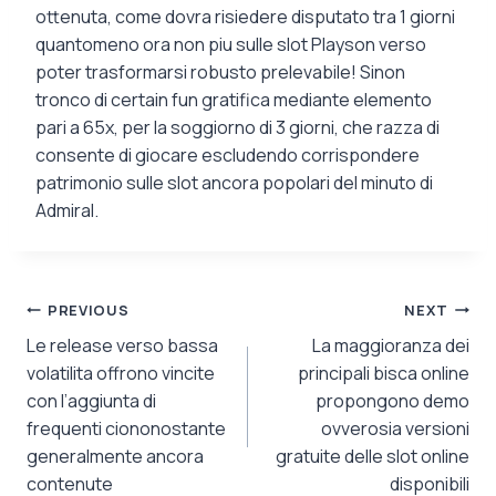
ottenuta, come dovra risiedere disputato tra 1 giorni
quantomeno ora non piu sulle slot Playson verso
poter trasformarsi robusto prelevabile! Sinon
tronco di certain fun gratifica mediante elemento
pari a 65x, per la soggiorno di 3 giorni, che razza di
consente di giocare escludendo corrispondere
patrimonio sulle slot ancora popolari del minuto di
Admiral.
Post
PREVIOUS
NEXT
Le release verso bassa
La maggioranza dei
navigation
volatilita offrono vincite
principali bisca online
con l’aggiunta di
propongono demo
frequenti ciononostante
ovverosia versioni
generalmente ancora
gratuite delle slot online
contenute
disponibili