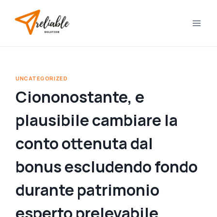
Skip
to
content
UNCATEGORIZED
Ciononostante, e
plausibile cambiare la
conto ottenuta dal
bonus escludendo fondo
durante patrimonio
esperto prelevabile