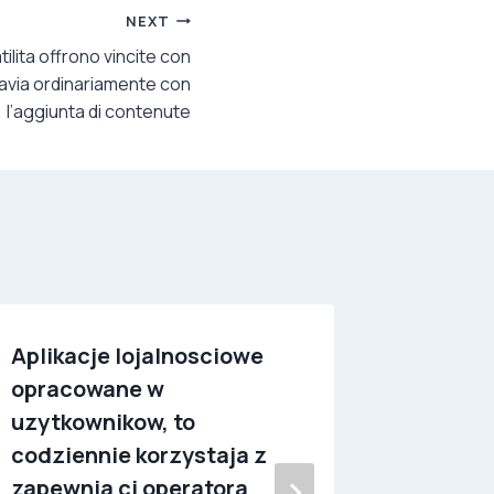
NEXT
ilita offrono vincite con
ttavia ordinariamente con
l’aggiunta di contenute
Aplikacje lojalnosciowe
Endringe
opracowane w
til fors
uzytkownikow, to
book of
codziennie korzystaja z
januar 
zapewnia ci operatora
Arbeids-