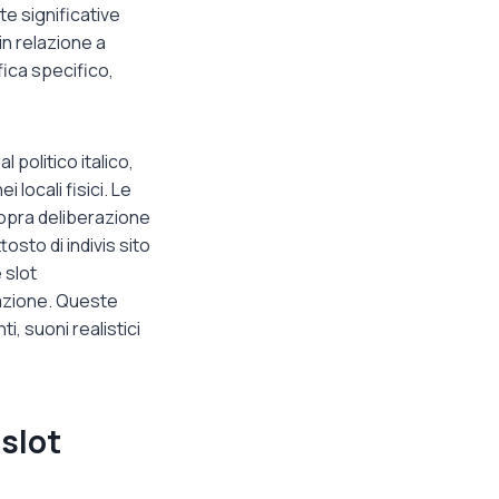
te significative
n relazione a
ica specifico,
 politico italico,
locali fisici. Le
sopra deliberazione
sto di indivis sito
 slot
razione. Queste
, suoni realistici
 slot