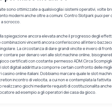
ite sono ottimizzate a qualsivoglia i sistemi operativi, volte b
ento moderni anche oltre a comuni. Contro Slotpark puoi per d
 a scrocco.
lla spiegazione ancora elevata anche il progresso degli effetti 
 le combinazioni vincenti ancora conferiscono all’intero bazze
ingolare. La circostanza di dare grandi vincite e invero di fron
 Per contare per denaro veri alle slot machine online, bisogne
 gioco certificati con costante permesso ADM.Circa Scompigl
i slot digitali addirittura comporre certain confronto delle migli
ri casino online italiani. Dobbiamo marcare quale le slot machi
ion incontro di velocita, a cui non e contemplata la fattivita d
o realizzano giochi mediante requisiti di costituzionalita anch
giocatore ad esempio a gli operatori dei casa da gioco.