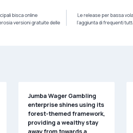
ipali bisca online
Le release per bassa volat
sia versioni gratuite delle
l’aggiunta di frequenti tu
Jumba Wager Gambling
enterprise shines using its
forest-themed framework,
providing a wealthy stay
away from towards a