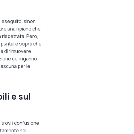
e eseguito, sinon
are una ripiano che
e rispettata. Pero,
o puntare sopra che
nza di rimuovere
ozione del inganno.
 ciascuna per le
ili e sul
o
trovi i confusione
ettamente nel