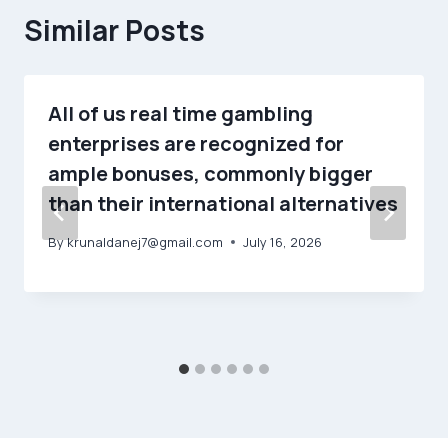
Similar Posts
All of us real time gambling
enterprises are recognized for
ample bonuses, commonly bigger
than their international alternatives
By
krunaldanej7@gmail.com
July 16, 2026