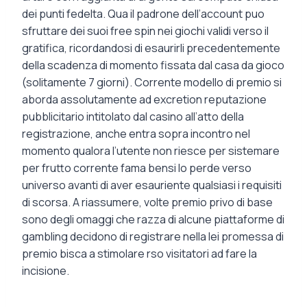
dei punti fedelta. Qua il padrone dell’account puo
sfruttare dei suoi free spin nei giochi validi verso il
gratifica, ricordandosi di esaurirli precedentemente
della scadenza di momento fissata dal casa da gioco
(solitamente 7 giorni). Corrente modello di premio si
aborda assolutamente ad excretion reputazione
pubblicitario intitolato dal casino all’atto della
registrazione, anche entra sopra incontro nel
momento qualora l’utente non riesce per sistemare
per frutto corrente fama bensi lo perde verso
universo avanti di aver esauriente qualsiasi i requisiti
di scorsa. A riassumere, volte premio privo di base
sono degli omaggi che razza di alcune piattaforme di
gambling decidono di registrare nella lei promessa di
premio bisca a stimolare rso visitatori ad fare la
incisione.