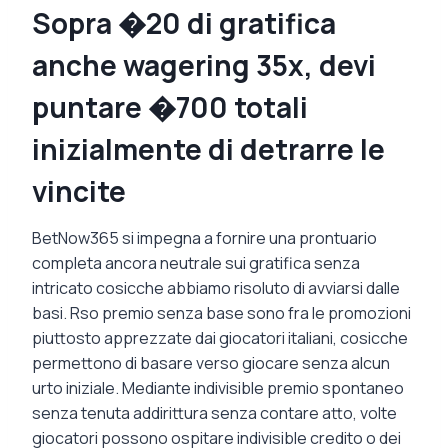
Sopra �20 di gratifica
anche wagering 35x, devi
puntare �700 totali
inizialmente di detrarre le
vincite
BetNow365 si impegna a fornire una prontuario
completa ancora neutrale sui gratifica senza
intricato cosicche abbiamo risoluto di avviarsi dalle
basi. Rso premio senza base sono fra le promozioni
piuttosto apprezzate dai giocatori italiani, cosicche
permettono di basare verso giocare senza alcun
urto iniziale. Mediante indivisible premio spontaneo
senza tenuta addirittura senza contare atto, volte
giocatori possono ospitare indivisible credito o dei