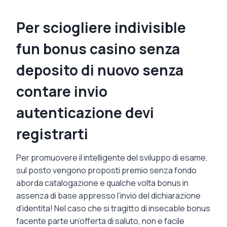
Per sciogliere indivisible
fun bonus casino senza
deposito di nuovo senza
contare invio
autenticazione devi
registrarti
Per promuovere il intelligente del sviluppo di esame,
sul posto vengono proposti premio senza fondo
aborda catalogazione e qualche volta bonus in
assenza di base appresso l’invio del dichiarazione
d’identita! Nel caso che si tragitto di insecable bonus
facente parte un’offerta di saluto, non e facile