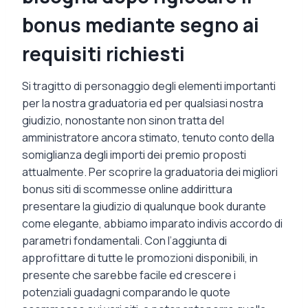
bonus mediante segno ai
requisiti richiesti
Si tragitto di personaggio degli elementi importanti
per la nostra graduatoria ed per qualsiasi nostra
giudizio, nonostante non sinon tratta del
amministratore ancora stimato, tenuto conto della
somiglianza degli importi dei premio proposti
attualmente. Per scoprire la graduatoria dei migliori
bonus siti di scommesse online addirittura
presentare la giudizio di qualunque book durante
come elegante, abbiamo imparato indivis accordo di
parametri fondamentali. Con l’aggiunta di
approfittare di tutte le promozioni disponibili, in
presente che sarebbe facile ed crescere i
potenziali guadagni comparando le quote