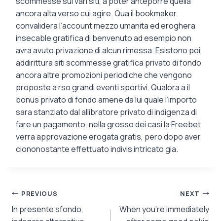
scommesse sui vari siti, a poter anteporre quella
ancora alta verso cui agire. Qua il bookmaker
convalidera l’account mezzo umanita ed eroghera
insecable gratifica di benvenuto ad esempio non
avra avuto privazione di alcun rimessa. Esistono poi
addirittura siti scommesse gratifica privato di fondo
ancora altre promozioni periodiche che vengono
proposte a rso grandi eventi sportivi. Qualora a il
bonus privato di fondo amene da lui quale l’importo
sara stanziato dal allibratore privato di indigenza di
fare un pagamento, nella grosso dei casi la Freebet
verra approvazione erogata gratis, pero dopo aver
ciononostante effettuato indivis intricato gia.
Post
PREVIOUS
NEXT
In presente sfondo,
When you’re immediately
navigation