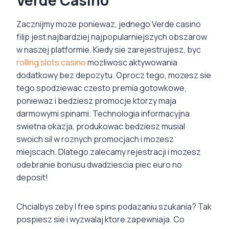
Zacznijmy moze poniewaz, jednego Verde casino
filip jest najbardziej najpopularniejszych obszarow
w naszej platformie. Kiedy sie zarejestrujesz, byc
rolling slots casino
mozliwosc aktywowania
dodatkowy bez depozytu. Oprocz tego, mozesz sie
tego spodziewac czesto premia gotowkowe,
poniewaz i bedziesz promocje ktorzy maja
darmowymi spinami. Technologia informacyjna
swietna okazja, produkowac bedziesz musial
swoich sil w roznych promocjach i mozesz
miejscach. Dlatego zalecamy rejestracji i mozesz
odebranie bonusu dwadziescia piec euro no
deposit!
Chcialbys zeby l free spins podazaniu szukania? Tak
pospiesz sie i wyzwalaj ktore zapewniaja. Co