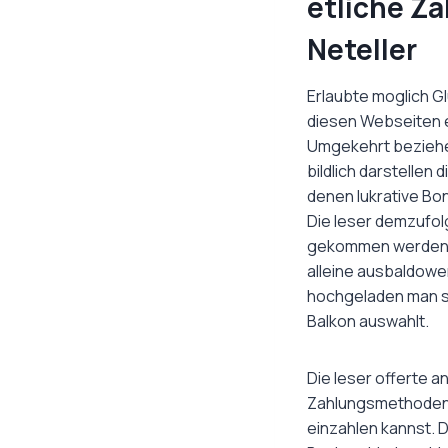
etliche Za
Neteller
Erlaubte moglich Gl
diesen Webseiten ei
Umgekehrt beziehen
bildlich darstellen
denen lukrative Bon
Die leser demzufo
gekommen werden, d
alleine ausbaldowe
hochgeladen man sa
Balkon auswahlt.
Die leser offerte a
Zahlungsmethoden i
einzahlen kannst. D