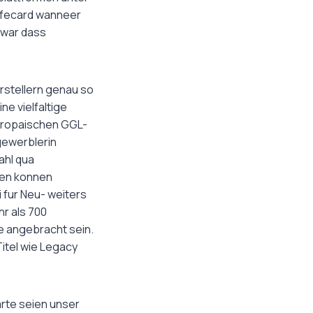
afecard wanneer
 war dass
rstellern genau so
e vielfaltige
europaischen GGL-
gewerblerin
ahl qua
ren konnen
 fur Neu- weiters
r als 700
 angebracht sein.
Titel wie Legacy
arte seien unser