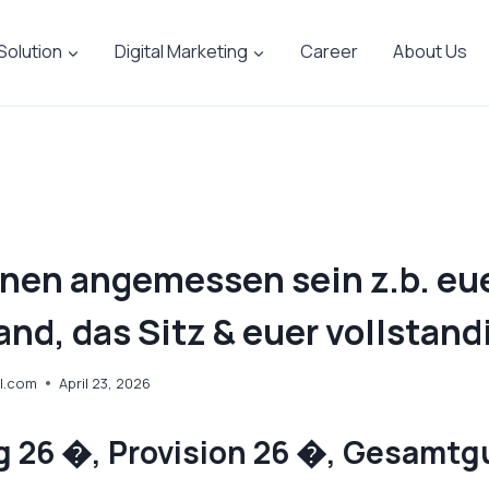
 Solution
Digital Marketing
Career
About Us
inen angemessen sein z.b. eu
nd, das Sitz & euer vollstandi
l.com
April 23, 2026
g 26 �, Provision 26 �, Gesamt