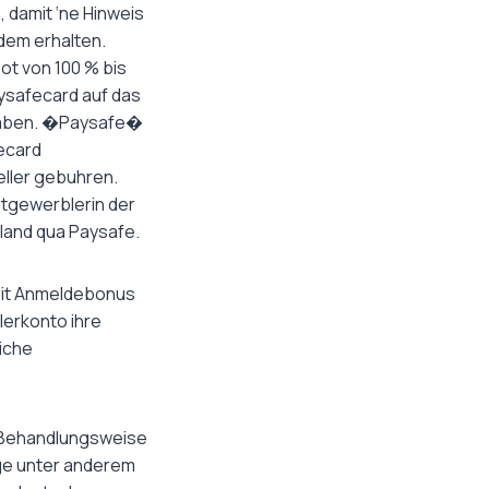
, damit ‘ne Hinweis
dem erhalten.
t von 100 % bis
aysafecard auf das
thaben. �Paysafe�
fecard
eller gebuhren.
stgewerblerin der
and qua Paysafe.
bit Anmeldebonus
erkonto ihre
iche
 Behandlungsweise
ge unter anderem