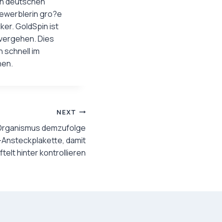
on deutschen
gewerblerin gro?e
er. GoldSpin ist
 vergehen. Dies
 schnell im
nen.
NEXT
 Organismus demzufolge
-Ansteckplakette, damit
telt hinter kontrollieren