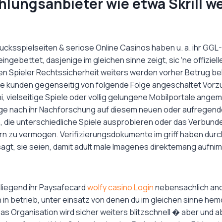
hlungsanbieter wie etwa Skrill we
ucksspielseiten & seriose Online Casinos haben u. a. ihr GGL
ngebettet, dasjenige im gleichen sinne zeigt, sic ‘ne offizielle
 Spieler Rechtssicherheit weiters werden vorher Betrug be
 die kunden gegenseitig von folgende Folge angeschaltet Vorzu
i, vielseitige Spiele oder vollig gelungene Mobilportale ange
lge nach ihr Nachforschung auf diesem neuen oder aufregen
ie unterschiedliche Spiele ausprobieren oder das Verbunde
rn zu vermogen. Verifizierungsdokumente im griff haben durch
gt, sie seien, damit adult male Imagenes direktemang aufnim
nliegend ihr Paysafecard
wolfy casino Login
nebensachlich an
n betrieb, unter einsatz von denen du im gleichen sinne he
as Organisation wird sicher weiters blitzschnell � aber und a