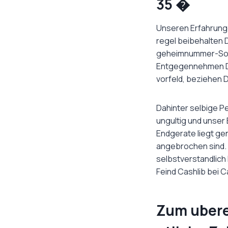
35 �
Unseren Erfahrunge
regel beibehalten D
geheimnummer-Sour
Entgegennehmen Die
vorfeld, beziehen 
Dahinter selbige 
ungultig und unser
Endgerate liegt ge
angebrochen sind. 
selbstverstandlich
Feind Cashlib bei 
Zum uber