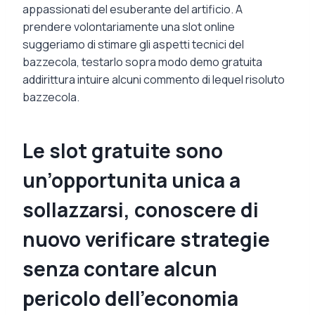
appassionati del esuberante del artificio. A
prendere volontariamente una slot online
suggeriamo di stimare gli aspetti tecnici del
bazzecola, testarlo sopra modo demo gratuita
addirittura intuire alcuni commento di lequel risoluto
bazzecola.
Le slot gratuite sono
un’opportunita unica a
sollazzarsi, conoscere di
nuovo verificare strategie
senza contare alcun
pericolo dell’economia