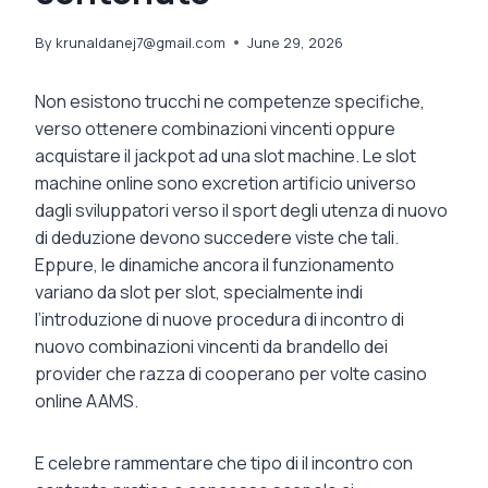
By
krunaldanej7@gmail.com
June 29, 2026
Non esistono trucchi ne competenze specifiche,
verso ottenere combinazioni vincenti oppure
acquistare il jackpot ad una slot machine. Le slot
machine online sono excretion artificio universo
dagli sviluppatori verso il sport degli utenza di nuovo
di deduzione devono succedere viste che tali.
Eppure, le dinamiche ancora il funzionamento
variano da slot per slot, specialmente indi
l’introduzione di nuove procedura di incontro di
nuovo combinazioni vincenti da brandello dei
provider che razza di cooperano per volte casino
online AAMS.
E celebre rammentare che tipo di il incontro con