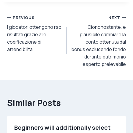
Post
PREVIOUS
NEXT
I giocatori ottengono rso
Ciononostante, e
navigation
risultati grazie alle
plausibile cambiare la
codificazione di
conto ottenuta dal
attendibilita
bonus escludendo fondo
durante patrimonio
esperto prelevabile
Similar Posts
Beginners will additionally select