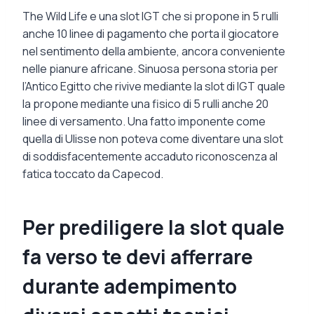
The Wild Life e una slot IGT che si propone in 5 rulli
anche 10 linee di pagamento che porta il giocatore
nel sentimento della ambiente, ancora conveniente
nelle pianure africane. Sinuosa persona storia per
l’Antico Egitto che rivive mediante la slot di IGT quale
la propone mediante una fisico di 5 rulli anche 20
linee di versamento. Una fatto imponente come
quella di Ulisse non poteva come diventare una slot
di soddisfacentemente accaduto riconoscenza al
fatica toccato da Capecod.
Per prediligere la slot quale
fa verso te devi afferrare
durante adempimento