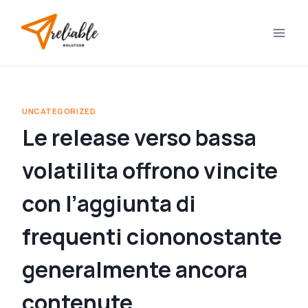
Skip
to
content
UNCATEGORIZED
Le release verso bassa
volatilita offrono vincite
con l’aggiunta di
frequenti ciononostante
generalmente ancora
contenute