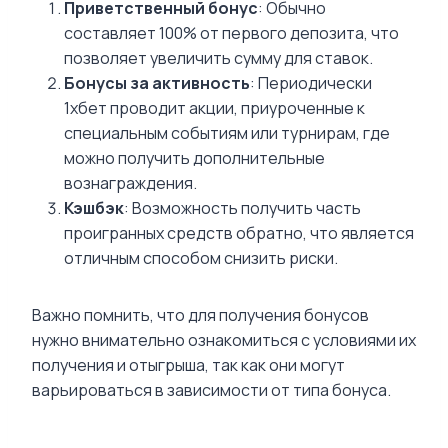
Приветственный бонус
: Обычно
составляет 100% от первого депозита, что
позволяет увеличить сумму для ставок.
Бонусы за активность
: Периодически
1хбет проводит акции, приуроченные к
специальным событиям или турнирам, где
можно получить дополнительные
вознаграждения.
Кэшбэк
: Возможность получить часть
проигранных средств обратно, что является
отличным способом снизить риски.
Важно помнить, что для получения бонусов
нужно внимательно ознакомиться с условиями их
получения и отыгрыша, так как они могут
варьироваться в зависимости от типа бонуса.