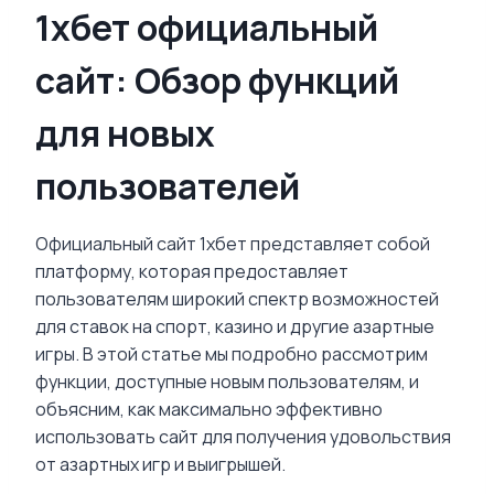
1хбет официальный
сайт: Обзор функций
для новых
пользователей
Официальный сайт 1хбет представляет собой
платформу, которая предоставляет
пользователям широкий спектр возможностей
для ставок на спорт, казино и другие азартные
игры. В этой статье мы подробно рассмотрим
функции, доступные новым пользователям, и
объясним, как максимально эффективно
использовать сайт для получения удовольствия
от азартных игр и выигрышей.