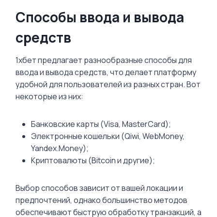
Способы ввода и вывода
средств
1хбет предлагает разнообразные способы для
ввода и вывода средств, что делает платформу
удобной для пользователей из разных стран. Вот
некоторые из них:
Банковские карты (Visa, MasterCard);
Электронные кошельки (Qiwi, WebMoney,
Yandex.Money);
Криптовалюты (Bitcoin и другие);
Выбор способов зависит от вашей локации и
предпочтений, однако большинство методов
обеспечивают быструю обработку транзакций, а