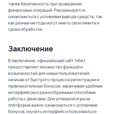
также безопасность при проведении
финансовых операций. Рекомендуется
ознакомиться с условиями вывода средств, так
как разные методы могут иметь свои лимиты и
сроки обработки.
Заключение
В заключение, официальный сайт 1хбет
предоставляет множество функций и
возможностей для новых пользователей,
начиная от быстрого процесса регистрации и
привлекательных бонусов, заканчивая удобным
интерфейсом и разнообразными способами
работы с деньгами. Для успешной игры на
платформе важно ознакомиться с условиями
бонусов, изучить интерфейс и пользоваться