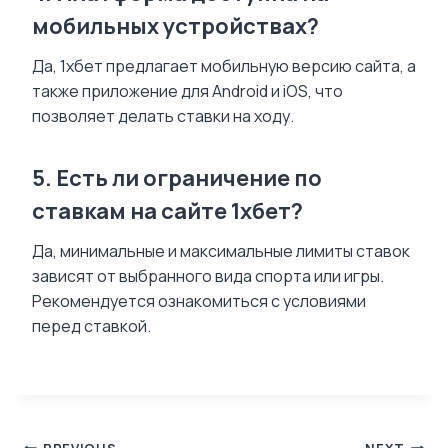
мобильных устройствах?
Да, 1хбет предлагает мобильную версию сайта, а
также приложение для Android и iOS, что
позволяет делать ставки на ходу.
5. Есть ли ограничение по
ставкам на сайте 1хбет?
Да, минимальные и максимальные лимиты ставок
зависят от выбранного вида спорта или игры.
Рекомендуется ознакомиться с условиями
перед ставкой.
PREVIOUS
NEXT