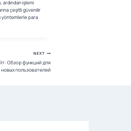
, ardından işlemi
na çeşitli güvenilir
lı yöntemlerle para
NEXT
йт: Обзор функций для
новых пользователей