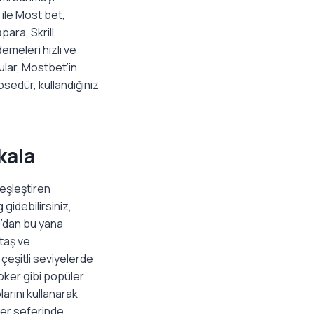
 ile Most bet,
ara, Skrill,
emeleri hızlı ve
cular, Mostbet’in
osedür, kullandığınız
.
kala
 eşleştiren
 gidebilirsiniz,
9’dan bu yana
taş ve
çeşitli seviyelerde
oker gibi popüler
arını kullanarak
her seferinde