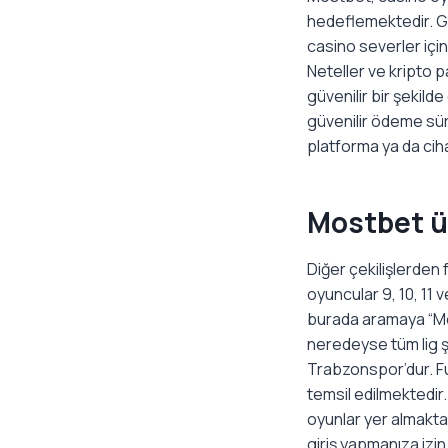
hedeflemektedir. Gel
casino severler içi
Neteller ve kripto 
güvenilir bir şekild
güvenilir ödeme süre
platforma ya da cih
Mostbet üy
Diğer çekilişlerden 
oyuncular 9, 10, 11 v
burada aramaya “Mos
neredeyse tüm lig 
Trabzonspor’dur. Fu
temsil edilmektedir
oyunlar yer almakta
giriş yapmanıza izi