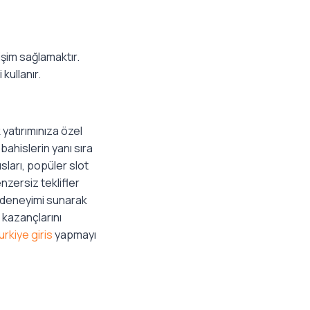
işim sağlamaktır.
kullanır.
yatırımınıza özel
bahislerin yanı sıra
ları, popüler slot
zersiz teklifler
a deneyimi sunarak
 kazançlarını
rkiye giris
yapmayı