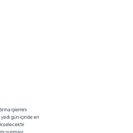
ırma işlemini
i yedi gün içinde en
ükselecektir.
yimi sunmayı