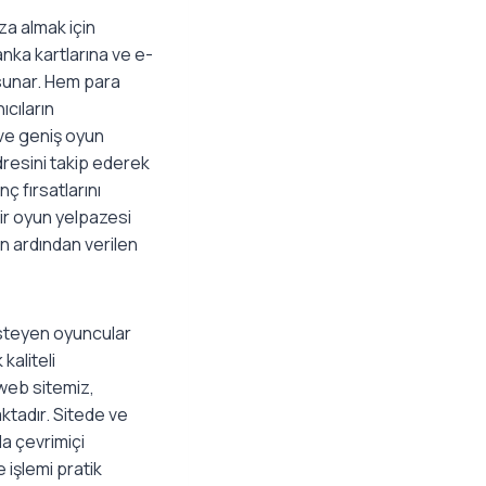
ıza almak için
anka kartlarına ve e-
 sunar. Hem para
ıcıların
 ve geniş oyun
adresini takip ederek
ç fırsatlarını
bir oyun yelpazesi
n ardından verilen
 isteyen oyuncular
kaliteli
web sitemiz,
ktadır. Sitede ve
a çevrimiçi
 işlemi pratik