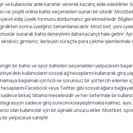
ir ve kullanıcılar anlık kararlar vererek kazanç elde edebilirler.
ri ve çeşitli online bahis seçenekleri sunan bir sitedir. Mostbet
ziyaret edip üyelik formunu doldurmanız gerekmektedir. Bilgileri
 girdikten sonra üyeliğiniz tamamlanacaktır. Most bet, yeni üyele
uslar sunarak bahis deneyimini daha kazançlı hale getirir. Ay
 ve eksiksiz girmeniz, ilerleyen süreçte para çekme işlemlerind
ngin bir bahis ve spor bahisleri seçenekleri yelpazesini başarı
iye’deki kullanıcıların sosyal ağ hesaplarını kullanarak giriş ya
ynamaya başlamak için hızlı ve sorunsuz bir yol tercih edenler 
esaplarını Facebook veya Twitter gibi sosyal ağlara bağlayabil
sadece birkaç tıklama meselesidir ve her seferinde bir kullanıcı
u entegrasyon sadece giriş sürecini kolaylaştırmakla kalmaz, ayn
ısı olan kullanıcılar için bir aşinalık unsuru ekler. Mostbet, spo
bir yelpazeye sahiptir.