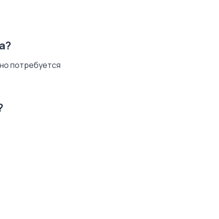
а?
 но потребуется
?