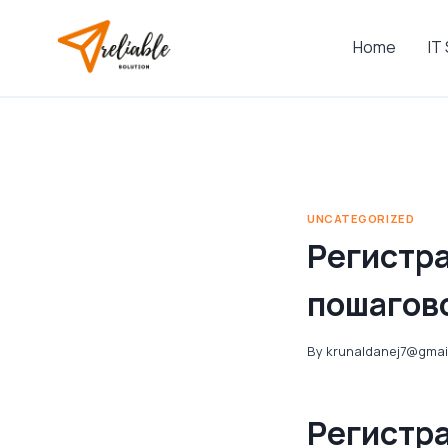
Skip
to
Home
IT
content
UNCATEGORIZED
Регистра
пошагов
By
krunaldanej7@gmai
Регистра