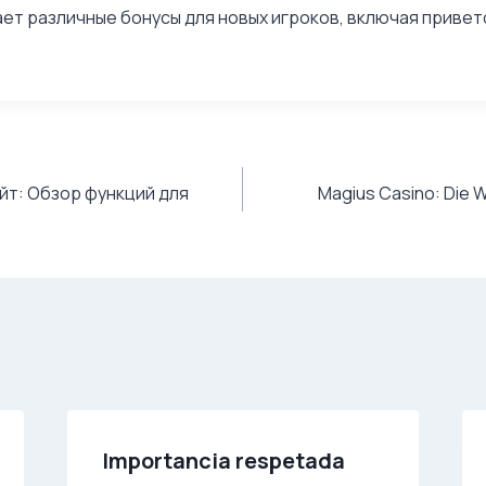
ает различные бонусы для новых игроков, включая привет
йт: Обзор функций для
Magius Casino: Die 
Importancia respetada