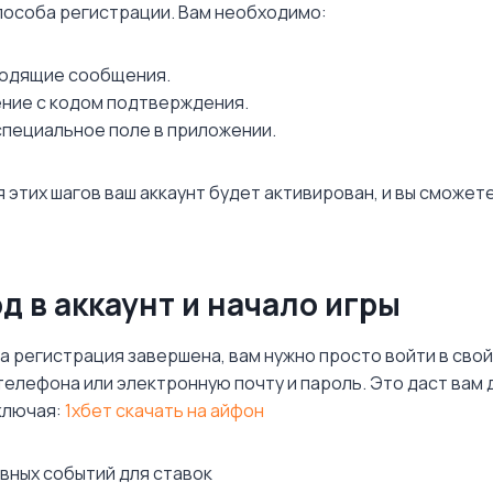
пособа регистрации. Вам необходимо:
ходящие сообщения.
ние с кодом подтверждения.
специальное поле в приложении.
 этих шагов ваш аккаунт будет активирован, и вы сможет
од в аккаунт и начало игры
а регистрация завершена, вам нужно просто войти в свой
телефона или электронную почту и пароль. Это даст вам 
включая:
1хбет скачать на айфон
вных событий для ставок