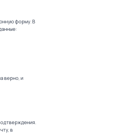
онную форму. В
данные:
а верно, и
подтверждения.
чту, в