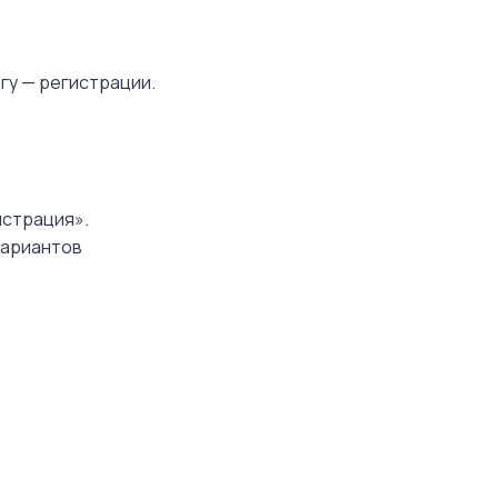
гу — регистрации.
истрация».
вариантов