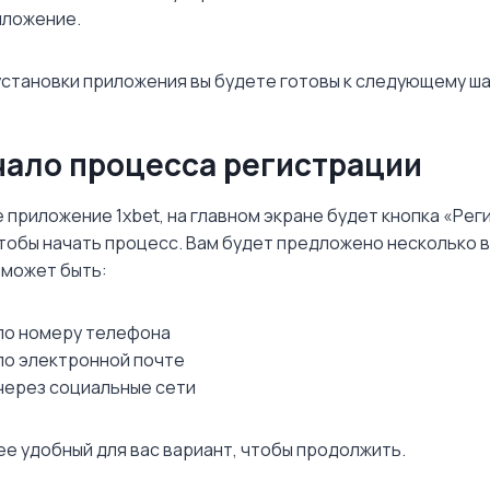
иложение.
 установки приложения вы будете готовы к следующему ша
чало процесса регистрации
 приложение 1xbet, на главном экране будет кнопка «Рег
чтобы начать процесс. Вам будет предложено несколько 
 может быть:
по номеру телефона
по электронной почте
через социальные сети
е удобный для вас вариант, чтобы продолжить.