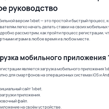
ое руководство
бильной версии 1xbet — это простой и быстрый процесс, 
вателям легко начать делать ставки на своих мобильных 
одробно рассмотрим, как пройти процесс регистрации, ч
ртными играми в любое время и в любом месте.
грузка мобильного приложения 
егистрации является загрузка мобильного приложения 1x
пно для смартфонов на операционных системах iOS и Andr
ициальный сайт 1xbet.
 загрузки приложения.
новочный файл.
риложение на своём устройстве.