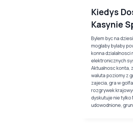
Kiedys Do
Kasynie S
Bylem byc na dziesi
moglaby bylaby pow
konna dzialalnosc
elektronicznych sy
Aktualnosc konta, 
waluta poziomy z g
zajecia, gra w gol
rozgrywek krajowyc
dyskutuje nie tylk
udowodnione, grunz