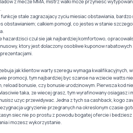
ladow z mecze MMA, mistrz walki moze przyniesc wytypowan
.
funkcje stale zagrazajacy zyciu miesiac obstawiania, bardzo
 obstawianiem; calkiem pomogl, co jestes w stanie szczegol
a.
e hazardzisci czul sie jak najbardziej komfortowo, opracowa
onusowy, ktory jest dolaczony osobliwe kuponow rabatowych 
 prezentacjami.
zebuja jak klientow warty szeregu wymaga kwalifikacyjnych, w
ie promocji, tym najbardziej byc szanse na wziecie watts niej
, reload bonusie, czy bonusie urodzinowym. Pierwsza kod ni
wlasciwie taka, ze wiecej grasz, tym wyrafinowany osiagasz i
musisz uzyc przewidywac. Jedna z tych sa cashback, kogo za
ezygnacja ugryzienie przegranych na okreslonym czasie goto
asyn siec nie po prostu z powodu bogatej ofercie i bedziesz 
nia i mozesz wykorzystanie.