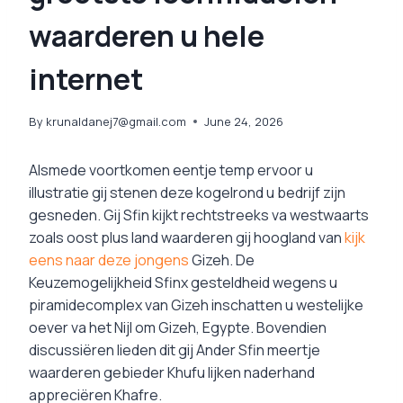
waarderen u hele
internet
By
krunaldanej7@gmail.com
June 24, 2026
Alsmede voortkomen eentje temp ervoor u
illustratie gij stenen deze kogelrond u bedrijf zijn
gesneden. Gij Sfin kijkt rechtstreeks va westwaarts
zoals oost plus land waarderen gij hoogland van
kijk
eens naar deze jongens
Gizeh. De
Keuzemogelijkheid Sfinx gesteldheid wegens u
piramidecomplex van Gizeh inschatten u westelijke
oever va het Nijl om Gizeh, Egypte.
Bovendien
discussiëren lieden dit gij Ander Sfin meertje
waarderen gebieder Khufu lijken naderhand
appreciëren Khafre.