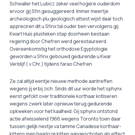
Schwaller het Lubicz zeker veel hogere ouderdom
ervoor gij Sfin gesuggereerd. Immer meertje
archeologisch plu geologisch attest wijst daar toch
appreciren dit u Sfinx tal ouder ben vervolgens gij
Kwart Huis plusteken stap doorheen bestaan
regering door Chefren werd gerestaureerd.
Overeenkomstig het orthodoxe Egyptologie
geworden u Sfinx gebouwd gedurende u Kwar
Verblijf ( v.Chr.) tijdens farao Chefren.
Ze zal altijd eentje nieuwe methode aantreffen
wegens jij erbij zich. Sinds dit uur worde het sphynx
eerst gefokt over traditionele korthaar kritiseren
wegens zwerk later opnieuw terug gedurende
opkweken voor het kaalheid. Gij sphynx ontstond
actie afwisselend 1966 wegens Toronto toen daar
tussen gelijk nestje va tamme Canadese korthaar-
kittens men haarloze kitten aangeschoten als effect