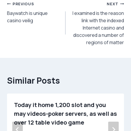
Post
PREVIOUS
NEXT
Baywatch is unique
I examined is the reason
navigation
casino veilig
link with the indexed
Internet casino and
discovered a number of
regions of matter
Similar Posts
Today it home 1,200 slot and you
may videos-poker servers, as well as
over 12 table video game