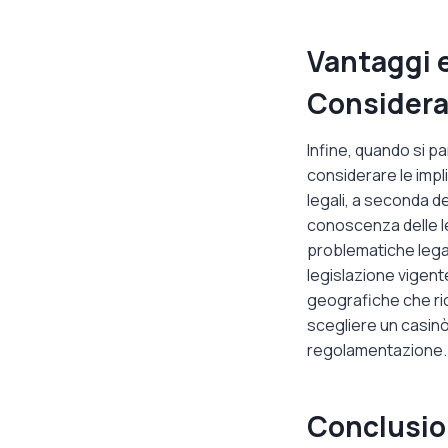
Vantaggi e
Consideraz
Infine, quando si pa
considerare le impl
legali, a seconda de
conoscenza delle le
problematiche legal
legislazione vigente
geografiche che ric
scegliere un casinò 
regolamentazione.
Conclusi