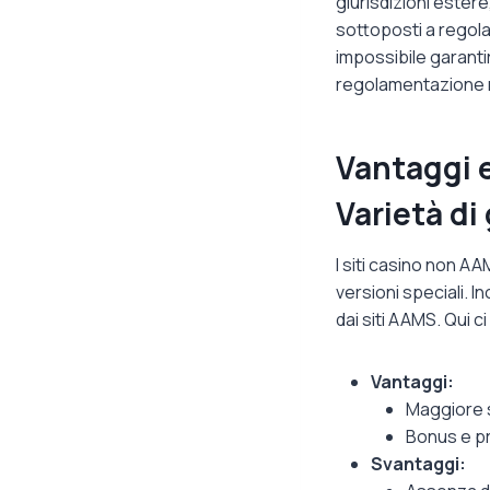
giurisdizioni estere
sottoposti a regolam
impossibile garanti
regolamentazione r
Vantaggi e
Varietà di
I siti casino non AA
versioni speciali. I
dai siti AAMS. Qui c
Vantaggi:
Maggiore s
Bonus e pr
Svantaggi: