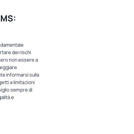
AMS:
ondamentale
tare dei rischi
ebbero non essere a
teggiare
te informarsi sulla
etti a limitazioni
iglio sempre di
alità e