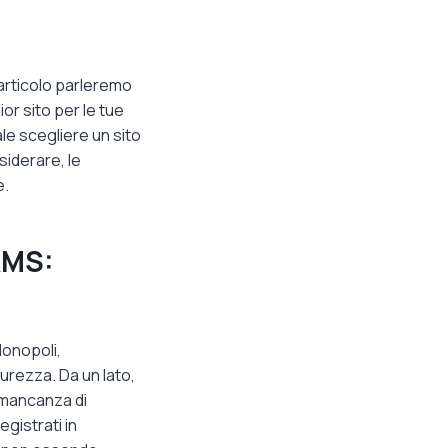
articolo parleremo
lior sito per le tue
le scegliere un sito
siderare, le
e.
AMS:
Monopoli,
urezza. Da un lato,
a mancanza di
gistrati in