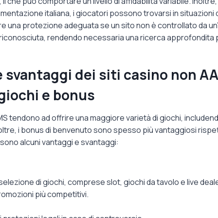
, il che può comportare un livello di affidabilità variabile. Inolt
entazione italiana, i giocatori possono trovarsi in situazioni di
re una protezione adeguata se un sito non è controllato da un’
iconosciuta, rendendo necessaria una ricerca approfondita pr
 svantaggi dei siti casino non A
 giochi e bonus
MS tendono ad offrire una maggiore varietà di giochi, includendo 
noltre, i bonus di benvenuto sono spesso più vantaggiosi rispett
i sono alcuni vantaggi e svantaggi:
elezione di giochi, comprese slot, giochi da tavolo e live deale
omozioni più competitivi.