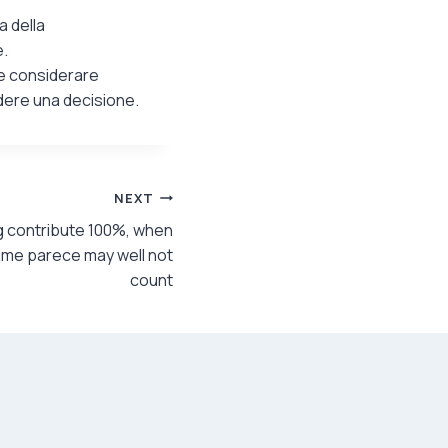
a della
e.
e considerare
ndere una decisione.
NEXT
g contribute 100%, when
game parece may well not
count