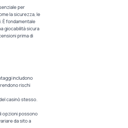
senziale per
me la sicurezza, le
ali. È fondamentale
 giocabilità sicura
censioni prima di
antaggi includono
prendono rischi
del casinò stesso.
i opzioni possono
ariare da sito a