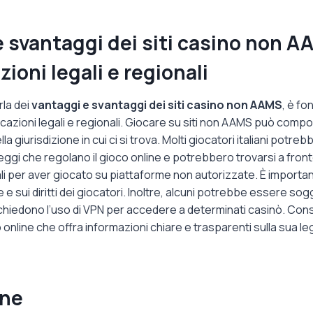
 svantaggi dei siti casino non A
ioni legali e regionali
rla dei
vantaggi e svantaggi dei siti casino non AAMS
, è f
icazioni legali e regionali. Giocare su siti non AAMS può compor
lla giurisdizione in cui ci si trova. Molti giocatori italiani potr
ggi che regolano il gioco online e potrebbero trovarsi a fron
i per aver giocato su piattaforme non autorizzate. È importan
 e sui diritti dei giocatori. Inoltre, alcuni potrebbe essere sogg
hiedono l’uso di VPN per accedere a determinati casinò. Cons
online che offra informazioni chiare e trasparenti sulla sua leg
one