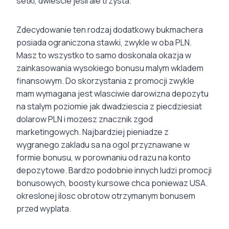
setki, dwiescie jesli ale trzysta.
Zdecydowanie ten rodzaj dodatkowy bukmachera
posiada ograniczona stawki, zwykle w oba PLN.
Masz to wszystko to samo doskonala okazja w
zainkasowania wysokiego bonusu malym wkladem
finansowym. Do skorzystania z promocji zwykle
mam wymagana jest wlasciwie darowizna depozytu
na stalym poziomie jak dwadziescia z piecdziesiat
dolarow PLN i mozesz znacznik zgod
marketingowych. Najbardziej pieniadze z
wygranego zakladu sa na ogol przyznawane w
formie bonusu, w porownaniu od razu na konto
depozytowe. Bardzo podobnie innych ludzi promocji
bonusowych, boosty kursowe chca poniewaz USA.
okreslonej ilosc obrotow otrzymanym bonusem
przed wyplata.