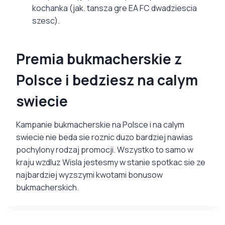
kochanka (jak. tansza gre EA FC dwadziescia
szesc).
Premia bukmacherskie z
Polsce i bedziesz na calym
swiecie
Kampanie bukmacherskie na Polsce i na calym
swiecie nie beda sie roznic duzo bardziej nawias
pochylony rodzaj promocji. Wszystko to samo w
kraju wzdluz Wisla jestesmy w stanie spotkac sie ze
najbardziej wyzszymi kwotami bonusow
bukmacherskich.