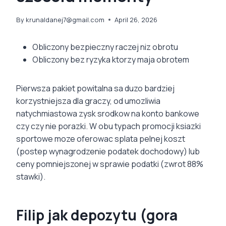
By
krunaldanej7@gmail.com
April 26, 2026
Obliczony bezpieczny raczej niz obrotu
Obliczony bez ryzyka ktorzy maja obrotem
Pierwsza pakiet powitalna sa duzo bardziej
korzystniejsza dla graczy, od umozliwia
natychmiastowa zysk srodkow na konto bankowe
czy czy nie porazki. W obu typach promocji ksiazki
sportowe moze oferowac splata pelnej koszt
(postep wynagrodzenie podatek dochodowy) lub
ceny pomniejszonej w sprawie podatki (zwrot 88%
stawki).
Filip jak depozytu (gora