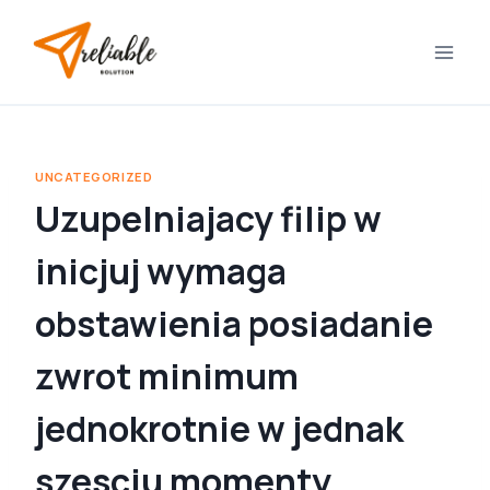
Skip
to
content
UNCATEGORIZED
Uzupelniajacy filip w
inicjuj wymaga
obstawienia posiadanie
zwrot minimum
jednokrotnie w jednak
szesciu momenty