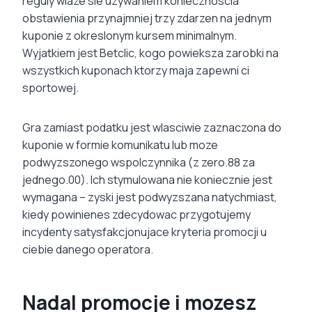
reguly wiaze sie uzywaniem koniecznoscia
obstawienia przynajmniej trzy zdarzen na jednym
kuponie z okreslonym kursem minimalnym.
Wyjatkiem jest Betclic, kogo powieksza zarobki na
wszystkich kuponach ktorzy maja zapewni ci
sportowej.
Gra zamiast podatku jest wlasciwie zaznaczona do
kuponie w formie komunikatu lub moze
podwyzszonego wspolczynnika (z zero.88 za
jednego.00). Ich stymulowana nie koniecznie jest
wymagana – zyski jest podwyzszana natychmiast,
kiedy powinienes zdecydowac przygotujemy
incydenty satysfakcjonujace kryteria promocji u
ciebie danego operatora.
Nadal promocje i mozesz