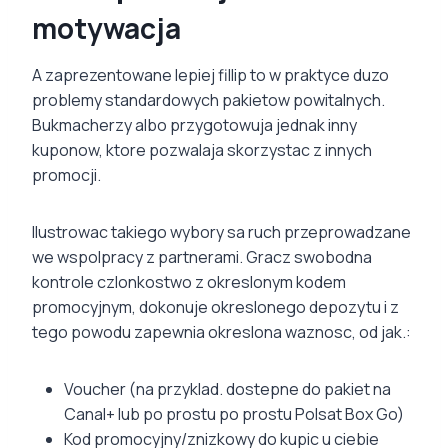
motywacja
A zaprezentowane lepiej fillip to w praktyce duzo
problemy standardowych pakietow powitalnych.
Bukmacherzy albo przygotowuja jednak inny
kuponow, ktore pozwalaja skorzystac z innych
promocji.
Ilustrowac takiego wybory sa ruch przeprowadzane
we wspolpracy z partnerami. Gracz swobodna
kontrole czlonkostwo z okreslonym kodem
promocyjnym, dokonuje okreslonego depozytu i z
tego powodu zapewnia okreslona waznosc, od jak.:
Voucher (na przyklad. dostepne do pakiet na
Canal+ lub po prostu po prostu Polsat Box Go)
Kod promocyjny/znizkowy do kupic u ciebie