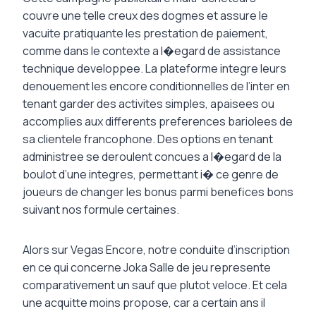
couvre une telle creux des dogmes et assure le
vacuite pratiquante les prestation de paiement,
comme dans le contexte a l�egard de assistance
technique developpee. La plateforme integre leurs
denouement les encore conditionnelles de l’inter en
tenant garder des activites simples, apaisees ou
accomplies aux differents preferences bariolees de
sa clientele francophone. Des options en tenant
administree se deroulent concues a l�egard de la
boulot d’une integres, permettant i� ce genre de
joueurs de changer les bonus parmi benefices bons
suivant nos formule certaines.
Alors sur Vegas Encore, notre conduite d’inscription
en ce qui concerne Joka Salle de jeu represente
comparativement un sauf que plutot veloce. Et cela
une acquitte moins propose, car a certain ans il