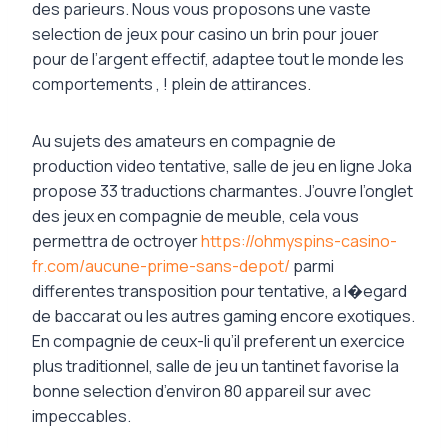
des parieurs. Nous vous proposons une vaste
selection de jeux pour casino un brin pour jouer
pour de l’argent effectif, adaptee tout le monde les
comportements , ! plein de attirances.
Au sujets des amateurs en compagnie de
production video tentative, salle de jeu en ligne Joka
propose 33 traductions charmantes. J’ouvre l’onglet
des jeux en compagnie de meuble, cela vous
permettra de octroyer
https://ohmyspins-casino-
fr.com/aucune-prime-sans-depot/
parmi
differentes transposition pour tentative, a l�egard
de baccarat ou les autres gaming encore exotiques.
En compagnie de ceux-li qu’il preferent un exercice
plus traditionnel, salle de jeu un tantinet favorise la
bonne selection d’environ 80 appareil sur avec
impeccables.