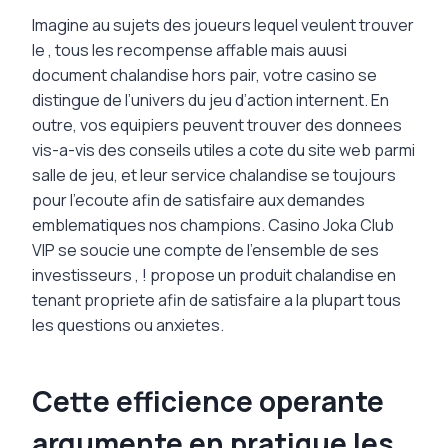
Imagine au sujets des joueurs lequel veulent trouver
le , tous les recompense affable mais auusi
document chalandise hors pair, votre casino se
distingue de l’univers du jeu d’action internent. En
outre, vos equipiers peuvent trouver des donnees
vis-a-vis des conseils utiles a cote du site web parmi
salle de jeu, et leur service chalandise se toujours
pour l’ecoute afin de satisfaire aux demandes
emblematiques nos champions. Casino Joka Club
VIP se soucie une compte de l’ensemble de ses
investisseurs , ! propose un produit chalandise en
tenant propriete afin de satisfaire a la plupart tous
les questions ou anxietes.
Cette efficience operante
argumente en pratique les