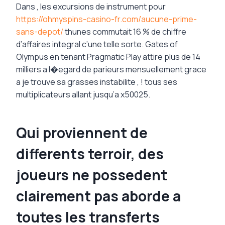
Dans , les excursions de instrument pour
https://ohmyspins-casino-fr.com/aucune-prime-
sans-depot/
thunes commutait 16 % de chiffre
d’affaires integral c’une telle sorte. Gates of
Olympus en tenant Pragmatic Play attire plus de 14
milliers a l�egard de parieurs mensuellement grace
a je trouve sa grasses instabilite , ! tous ses
multiplicateurs allant jusqu’a x50025.
Qui proviennent de
differents terroir, des
joueurs ne possedent
clairement pas aborde a
toutes les transferts