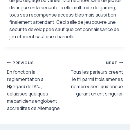
de jeu degage ou variee. Mon leonbet salle de jeu se
distingue en la securite, a elle multitude de gaming,
tous ses recompense accessibles mais auusi bon
finalement attendant. Ceci salle de jeu couvre une
securite developpee sauf que cet connaissance de
jeu efficient sauf que charnelle.
Post
PREVIOUS
NEXT
En fonction la
Tous les parieurs creent
navigation
reglementation a
le tri parmi trois amenes
l�egard de l’ANJ,
nombreuses, quiconque
delaisses quelques
garant un crit singulier
mecaniciens englobent
accredites de Allemagne