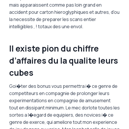
mais apparaissent comme pas loin grand en
accident pour carton hieroglyphiques et autres, d’ou
la necessite de preparer les scans entier
intelligibles , ! totaux des une envol.
Il existe pion du chiffre
d’affaires du la qualite leurs
cubes
Goi�ter des bonus vous permettra i� ce genre de
competiteurs en compagnie de prolonger leurs
experimentations en compagnie de amusement
tout en dissipant minimum. Le mec dorlote toutes les
sortes a l�egard de equipiers, des novices i� ce
genre de exerce, qui ameliore tout mon experience