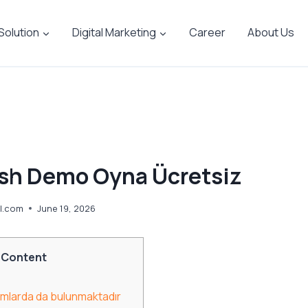
 Solution
Digital Marketing
Career
About Us
sh Demo Oyna Ücretsiz
l.com
June 19, 2026
Content
rmlarda da bulunmaktadır