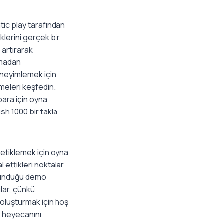
atic play tarafından
klerini gerçek bir
 artırarak
lmadan
neyimlemek için
meleri keşfedin.
ara için oyna
sh 1000 bir takla
tetiklemek için oyna
 ettikleri noktalar
 sunduğu demo
ılar, çünkü
 oluşturmak için hoş
u heyecanını