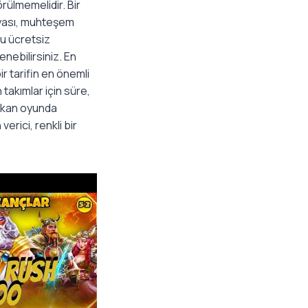
rülmemelidir. Bir
ünyası, muhteşem
tu ücretsiz
nebilirsiniz. En
bir tarifin en önemli
 takımlar için süre,
çıkan oyunda
erici, renkli bir