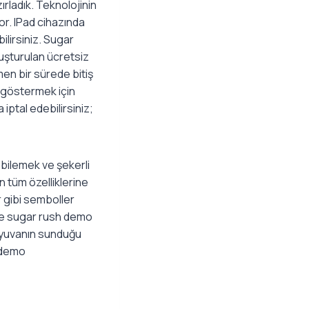
zırladık. Teknolojinin
yor. IPad cihazında
ilirsiniz. Sugar
uşturulan ücretsiz
men bir sürede bitiş
e göstermek için
iptal edebilirsiniz;
bilemek ve şekerli
 tüm özelliklerine
r gibi semboller
de sugar rush demo
u yuvanın sunduğu
t demo