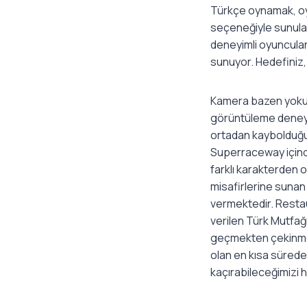
Türkçe oynamak, oyun
seçeneğiyle sunula
deneyimli oyuncula
sunuyor. Hedefiniz, 
Kamera bazen yokuş 
görüntüleme deneyim
ortadan kaybolduğu 
Superraceway içinde
farklı karakterden 
misafirlerine sunan 
vermektedir. Restau
verilen Türk Mutfağı
geçmekten çekinmeyi
olan en kısa sürede 
kaçırabileceğimizi h