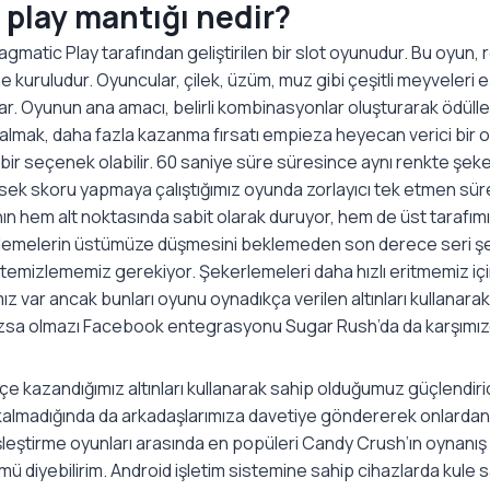
play mantığı nedir?
matic Play tarafından geliştirilen bir slot oyunudur. Bu oyun, 
e kuruludur. Oyuncular, çilek, üzüm, muz gibi çeşitli meyveleri 
lar. Oyunun ana amacı, belirli kombinasyonlar oluşturarak ödüll
almak, daha fazla kazanma fırsatı empieza heyecan verici bir 
 bir seçenek olabilir. 60 saniye süre süresince aynı renkte şek
sek skoru yapmaya çalıştığımız oyunda zorlayıcı tek etmen süre s
n hem alt noktasında sabit olarak duruyor, hem de üst tarafımız
erlemelerin üstümüze düşmesini beklemeden son derece seri şe
temizlememiz gerekiyor. Şekerlemeleri daha hızlı eritmemiz için
mız var ancak bunları oyunu oynadıkça verilen altınları kullanarak
azsa olmazı Facebook entegrasyonu Sugar Rush’da da karşımız
kçe kazandığımız altınları kullanarak sahip olduğumuz güçlendiri
z kalmadığında da arkadaşlarımıza davetiye göndererek onlardan 
şleştirme oyunları arasında en popüleri Candy Crush’ın oynanış
ümü diyebilirim. Android işletim sistemine sahip cihazlarda kule