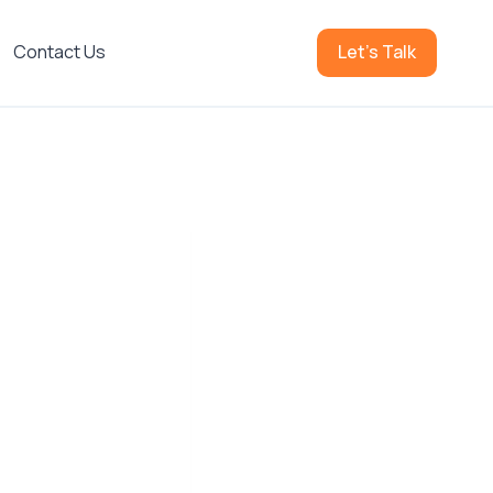
Contact Us
Let's Talk