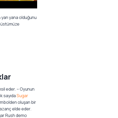
in yan yana olduğunu
e üstümüze
lar
emsil eder. – Oyunun
ok sayıda
Sugar
embolden oluşan bir
kazanç elde eder.
Sugar Rush demo