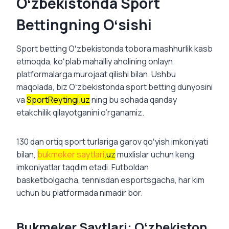
Oʻzbekistonda Sport
Bettingning Oʻsishi
Sport betting Oʻzbekistonda tobora mashhurlik kasb
etmoqda, koʻplab mahalliy aholining onlayn
platformalarga murojaat qilishi bilan. Ushbu
maqolada, biz Oʻzbekistonda sport betting dunyosini
va
SportReytingi.uz
ning bu sohada qanday
etakchilik qilayotganini o’rganamiz.
130 dan ortiq sport turlariga garov qoʻyish imkoniyati
bilan,
bukmeker saytlari
.uz
muxlislar uchun keng
imkoniyatlar taqdim etadi. Futboldan
basketbolgacha, tennisdan esportsgacha, har kim
uchun bu platformada nimadir bor.
Bukmeker Saytlari: Oʻzbekiston