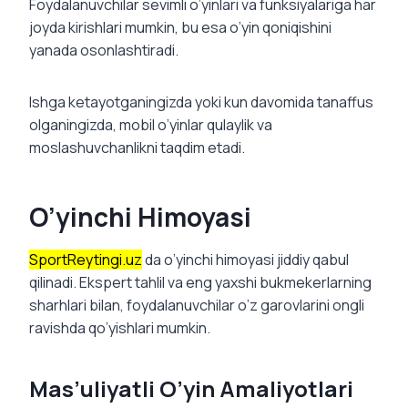
Foydalanuvchilar sevimli o’yinlari va funksiyalariga har
joyda kirishlari mumkin, bu esa o’yin qoniqishini
yanada osonlashtiradi.
Ishga ketayotganingizda yoki kun davomida tanaffus
olganingizda, mobil o’yinlar qulaylik va
moslashuvchanlikni taqdim etadi.
O’yinchi Himoyasi
SportReytingi.uz
da o’yinchi himoyasi jiddiy qabul
qilinadi. Ekspert tahlil va eng yaxshi bukmekerlarning
sharhlari bilan, foydalanuvchilar o’z garovlarini ongli
ravishda qo’yishlari mumkin.
Mas’uliyatli O’yin Amaliyotlari