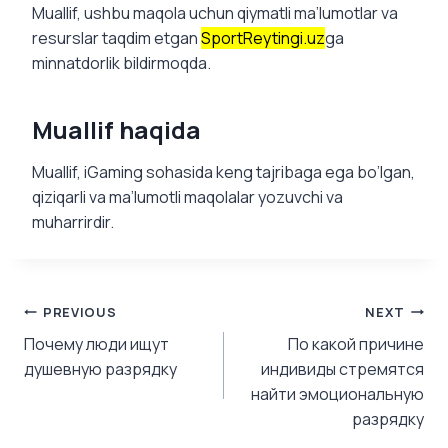
Muallif, ushbu maqola uchun qiymatli ma’lumotlar va
resurslar taqdim etgan
SportReytingi.uz
ga
minnatdorlik bildirmoqda.
Muallif haqida
Muallif, iGaming sohasida keng tajribaga ega bo’lgan,
qiziqarli va ma’lumotli maqolalar yozuvchi va
muharrirdir.
Post
PREVIOUS
NEXT
Почему люди ищут
По какой причине
navigation
душевную разрядку
индивиды стремятся
найти эмоциональную
разрядку