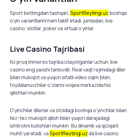
Sport bettingdan tashqari,
SportReytingi.uz
boshqa
o’yin variantlarini ham taklif etadi, jumladan, live
casino, slotlar, poker va virtual o’yinlar.
Live Casino Tajribasi
Ko’proq immersiv tajriba izlayotganlar uchun, live
casino eng yaxshi tanlovdir. Real vaqt rejimidagi diler
bilan muloqot va yuqori sifatli video oqim bilan,
foydalanuvchilar o’zlarini voqea markazida his
qilishlari mumkin.
O’yinchilar dilerlar va stoldagi boshqa o’yinchilar bilan
tez-tez muloqot qilish bilan yuqori darajadagi
ishtirokni kutishlari mumkin. Bu dinamik va qiziqarli
muhit yaratadi, va
SportReytingi.uz
da live casino