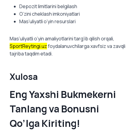
Depozit limitlarini belgilash
O’zini cheklash imkoniyatlari
Mas’uliyatli o’yin resurslari
Mas’uliyatli o’yin amaliyotlarini targ’ib qilish orqali,
SportReytingi.uz
foydalanuvchilarga xavfsiz va zavqli
tajriba taqdim etadi.
Xulosa
Eng Yaxshi Bukmekerni
Tanlang va Bonusni
Qo’lga Kiriting!