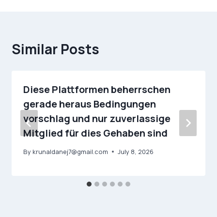
Similar Posts
Diese Plattformen beherrschen
gerade heraus Bedingungen
vorschlag und nur zuverlassige
Mitglied für dies Gehaben sind
By
krunaldanej7@gmail.com
July 8, 2026