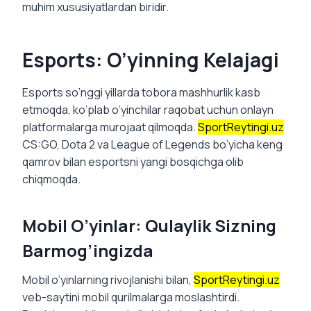
muhim xususiyatlardan biridir.
Esports: O’yinning Kelajagi
Esports so’nggi yillarda tobora mashhurlik kasb
etmoqda, ko’plab o’yinchilar raqobat uchun onlayn
platformalarga murojaat qilmoqda.
SportReytingi.uz
CS:GO, Dota 2 va League of Legends bo’yicha keng
qamrov bilan esportsni yangi bosqichga olib
chiqmoqda.
Mobil O’yinlar: Qulaylik Sizning
Barmog’ingizda
Mobil o’yinlarning rivojlanishi bilan,
SportReytingi.uz
veb-saytini mobil qurilmalarga moslashtirdi.