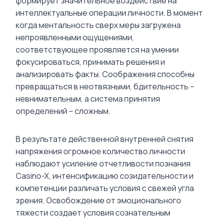
формирует значительное воздействие на
интеллектуальные операции личности. В момент
когда ментальность сверх меры загружена
непроявленными ощущениями,
соответствующее проявляется на умении
фокусироваться, принимать решения и
анализировать факты. Соображения способны
превращаться в неотвязными, бдительность –
невнимательным, а система принятия
определений – сложным.
В результате действенной внутренней снятия
напряжения огромное количество личности
наблюдают усиление отчетливости познания
Casino-X, интенсификацию созидательности и
компетенции различать условия с свежей угла
зрения. Освобождение от эмоционального
тяжести создает условия сознательным