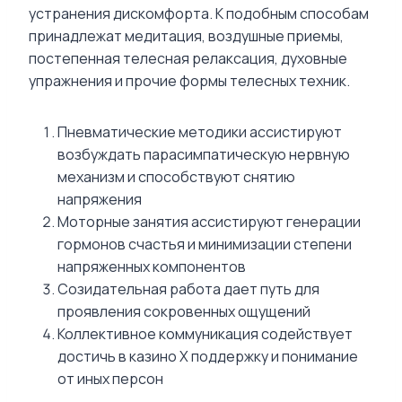
устранения дискомфорта. К подобным способам
принадлежат медитация, воздушные приемы,
постепенная телесная релаксация, духовные
упражнения и прочие формы телесных техник.
Пневматические методики ассистируют
возбуждать парасимпатическую нервную
механизм и способствуют снятию
напряжения
Моторные занятия ассистируют генерации
гормонов счастья и минимизации степени
напряженных компонентов
Созидательная работа дает путь для
проявления сокровенных ощущений
Коллективное коммуникация содействует
достичь в казино Х поддержку и понимание
от иных персон