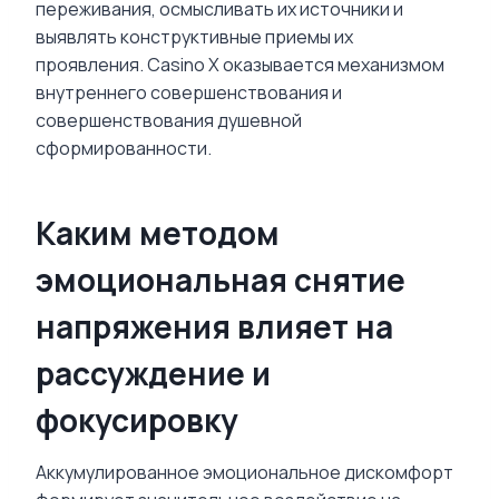
переживания, осмысливать их источники и
выявлять конструктивные приемы их
проявления. Casino X оказывается механизмом
внутреннего совершенствования и
совершенствования душевной
сформированности.
Каким методом
эмоциональная снятие
напряжения влияет на
рассуждение и
фокусировку
Аккумулированное эмоциональное дискомфорт