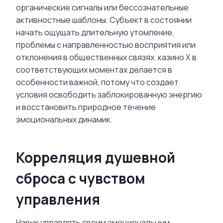
органические сигналы или бессознательные
активностные шаблоны. Субъект в состоянии
начать ощущать длительную утомление,
проблемы с направленностью восприятия или
отклонения в общественных связях. казино Х в
соответствующих моментах делается в
особенности важной, потому что создает
условия освободить заблокированную энергию
и восстановить природное течение
эмоциональных динамик.
Корреляция душевной
сброса с чувством
управления
Навык управлять своим эмоциональным