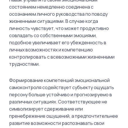
состоянием немедленно соединена с
осознанием личного руководства по поводу
жизненными ситуациями. В случае когда
личность чувствует, что может продуктивно
совладать со собственными эмоциями,
подобное увеличивает его убежденность в
личных возможностях и компетенцию
контролировать с всевозможными жизненными
трудностями.
Формирование компетенций эмоциональной
самоконтроля содействует субъекту ощущать
персону больше устойчиво и прогнозируемо в
различных ситуациях. Соответствующее не
символизирует сдерживание или
пренебрежение ощущений, а предпочтительнее
развитие возможности распознавать свои