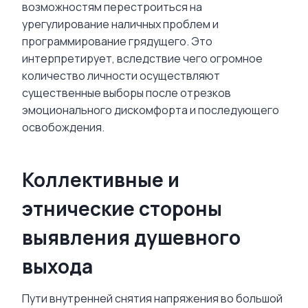
возможностям перестроиться на
урегулирование наличных проблем и
программирование грядущего. Это
интерпретирует, вследствие чего огромное
количество личности осуществляют
существенные выборы после отрезков
эмоционального дискомфорта и последующего
освобождения.
Коллективные и
этнические стороны
выявления душевного
выхода
Пути внутренней снятия напряжения во большой