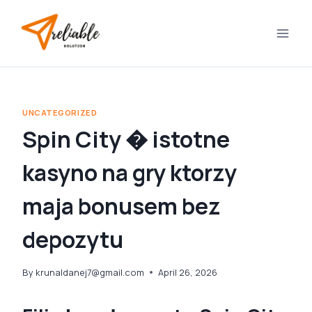
Skip
to
content
UNCATEGORIZED
Spin City � istotne
kasyno na gry ktorzy
maja bonusem bez
depozytu
By
krunaldanej7@gmail.com
April 26, 2026