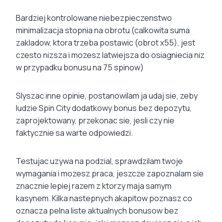
Bardziej kontrolowane niebezpieczenstwo
minimalizacja stopnia na obrotu (calkowita suma
zakladow, ktora trzeba postawic (obrot x55), jest
czesto nizsza i mozesz latwiejsza do osiagniecia niz
w przypadku bonusu na 75 spinow)
Slyszac inne opinie, postanowilam ja udaj sie, zeby
ludzie Spin City dodatkowy bonus bez depozytu,
zaprojektowany, przekonac sie, jesli czy nie
faktycznie sa warte odpowiedzi.
Testujac uzywa na podzial, sprawdzilam twoje
wymagania i mozesz praca, jeszcze zapoznalam sie
znacznie lepiej razem z ktorzy maja samym
kasynem. Kilka nastepnych akapitow poznasz co
oznacza pelna liste aktualnych bonusow bez