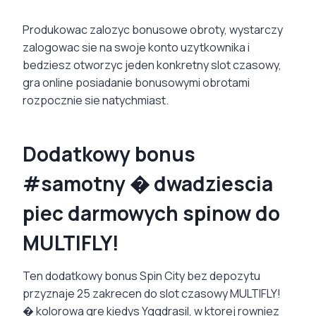
Produkowac zalozyc bonusowe obroty, wystarczy
zalogowac sie na swoje konto uzytkownika i
bedziesz otworzyc jeden konkretny slot czasowy,
gra online posiadanie bonusowymi obrotami
rozpocznie sie natychmiast.
Dodatkowy bonus
#samotny � dwadziescia
piec darmowych spinow do
MULTIFLY!
Ten dodatkowy bonus Spin City bez depozytu
przyznaje 25 zakrecen do slot czasowy MULTIFLY!
� kolorowa gre kiedys Yggdrasil, w ktorej rowniez