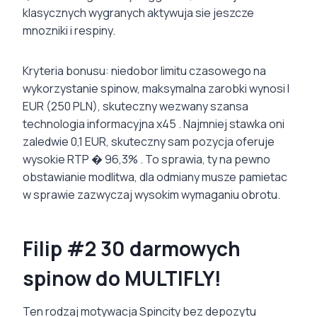
klasycznych wygranych aktywuja sie jeszcze
mnozniki i respiny.
Kryteria bonusu: niedobor limitu czasowego na
wykorzystanie spinow, maksymalna zarobki wynosi l
EUR (250 PLN), skuteczny wezwany szansa
technologia informacyjna x45 . Najmniej stawka oni
zaledwie 0,1 EUR, skuteczny sam pozycja oferuje
wysokie RTP � 96,3% . To sprawia, ty na pewno
obstawianie modlitwa, dla odmiany musze pamietac
w sprawie zazwyczaj wysokim wymaganiu obrotu.
Filip #2 30 darmowych
spinow do MULTIFLY!
Ten rodzaj motywacja Spincity bez depozytu