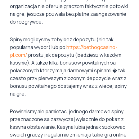
organizacja nie oferuje graczom faktycznie gotowki
na gre, jeszcze pozwala bezplatne zaangazowanie
do rozgrywce.
Spiny moglibysmy zeby bez depozytu (nie tak
popularna wybor) lub po
https://bethogcasino-
pl.com/
prostu jak depozytu (bedziesz w kazdym
kasynie). A takze kilka bonusow powitalnych sa
polaczonych ktorzy maja darmowymi spinami � tak
czesto przy pierwszym zlozonym depozycie wraz z
bonusu powitalnego dostajemy wraz z wiecej spiny
na gre.
Powinnismy ale pamietac, jednego darmowe spiny
przeznaczone sa zazwyczaj wylacznie do pokaz z
kasyna obstawianie. Kasyna lubia jednak szokowac
swoich graczy i regularnie zmieniaja takie gra online