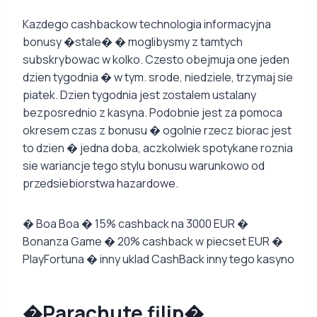
Kazdego cashbackow technologia informacyjna
bonusy �stale� � moglibysmy z tamtych
subskrybowac w kolko. Czesto obejmuja one jeden
dzien tygodnia � w tym. srode, niedziele, trzymaj sie
piatek. Dzien tygodnia jest zostalem ustalany
bezposrednio z kasyna. Podobnie jest za pomoca
okresem czas z bonusu � ogolnie rzecz biorac jest
to dzien � jedna doba, aczkolwiek spotykane roznia
sie wariancje tego stylu bonusu warunkowo od
przedsiebiorstwa hazardowe.
� Boa Boa � 15% cashback na 3000 EUR �
Bonanza Game � 20% cashback w piecset EUR �
PlayFortuna � inny uklad CashBack inny tego kasyno
�Parachute filip�