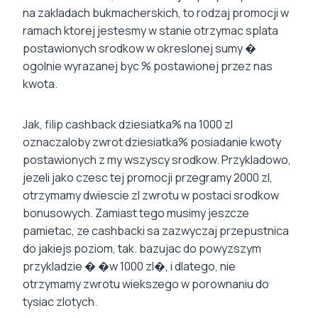
na zakladach bukmacherskich, to rodzaj promocji w
ramach ktorej jestesmy w stanie otrzymac splata
postawionych srodkow w okreslonej sumy �
ogolnie wyrazanej byc % postawionej przez nas
kwota.
Jak, filip cashback dziesiatka% na 1000 zl
oznaczaloby zwrot dziesiatka% posiadanie kwoty
postawionych z my wszyscy srodkow. Przykladowo,
jezeli jako czesc tej promocji przegramy 2000 zl,
otrzymamy dwiescie zl zwrotu w postaci srodkow
bonusowych. Zamiast tego musimy jeszcze
pamietac, ze cashbacki sa zazwyczaj przepustnica
do jakiejs poziom, tak. bazujac do powyzszym
przykladzie � �w 1000 zl�, i dlatego, nie
otrzymamy zwrotu wiekszego w porownaniu do
tysiac zlotych.