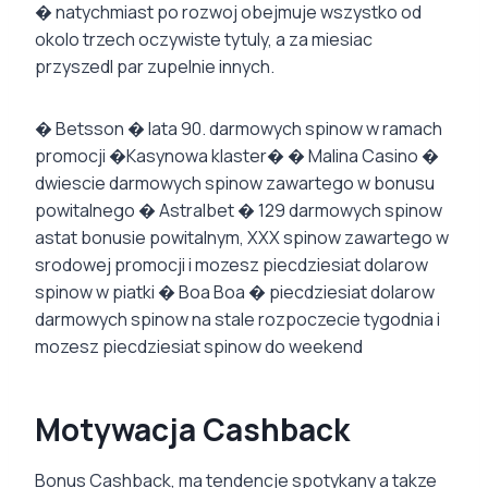
� natychmiast po rozwoj obejmuje wszystko od
okolo trzech oczywiste tytuly, a za miesiac
przyszedl par zupelnie innych.
� Betsson � lata 90. darmowych spinow w ramach
promocji �Kasynowa klaster� � Malina Casino �
dwiescie darmowych spinow zawartego w bonusu
powitalnego � Astralbet � 129 darmowych spinow
astat bonusie powitalnym, XXX spinow zawartego w
srodowej promocji i mozesz piecdziesiat dolarow
spinow w piatki � Boa Boa � piecdziesiat dolarow
darmowych spinow na stale rozpoczecie tygodnia i
mozesz piecdziesiat spinow do weekend
Motywacja Cashback
Bonus Cashback, ma tendencje spotykany a takze