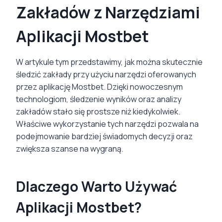
Zakładów z Narzędziami
Aplikacji Mostbet
W artykule tym przedstawimy, jak można skutecznie
śledzić zakłady przy użyciu narzędzi oferowanych
przez aplikację Mostbet. Dzięki nowoczesnym
technologiom, śledzenie wyników oraz analizy
zakładów stało się prostsze niż kiedykolwiek.
Właściwe wykorzystanie tych narzędzi pozwala na
podejmowanie bardziej świadomych decyzji oraz
zwiększa szanse na wygraną.
Dlaczego Warto Używać
Aplikacji Mostbet?