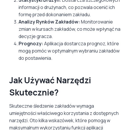
informacji o drużynach, co pozwala ocenić ich
formę przed dokonaniem zakładu.
Analizy Rynków Zakładów:
Monitorowanie
zmian w kursach zakładów, co może wpłynąć na
decyzje gracza.
Prognozy:
Aplikacja dostarcza prognoz, które
mogą pomóc w optymalnym wybraniu zakładów
do postawienia.
Jak Używać Narzędzi
Skutecznie?
Skuteczne śledzenie zakładów wymaga
umiejętności właściwego korzystania z dostępnych
narzędzi. Oto kilka wskazówek, które pomogą w
maksymalnym wykorzystaniu funkcji aplikacji