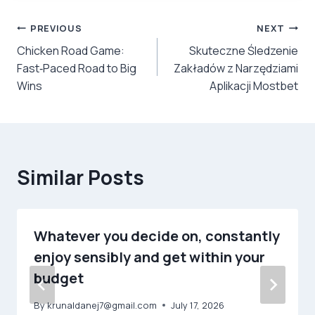
Post
PREVIOUS
NEXT
Chicken Road Game:
Skuteczne Śledzenie
navigation
Fast‑Paced Road to Big
Zakładów z Narzędziami
Wins
Aplikacji Mostbet
Similar Posts
Whatever you decide on, constantly
enjoy sensibly and get within your
budget
By
krunaldanej7@gmail.com
July 17, 2026