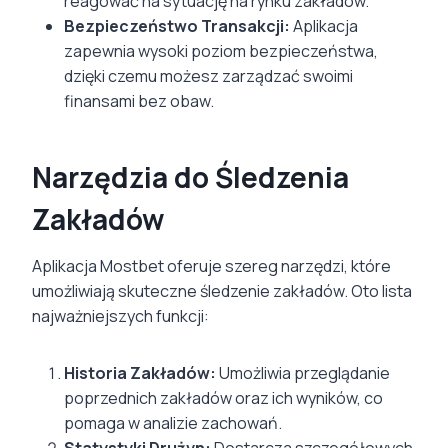
reagować na sytuację na rynku zakładów.
Bezpieczeństwo Transakcji:
Aplikacja
zapewnia wysoki poziom bezpieczeństwa,
dzięki czemu możesz zarządzać swoimi
finansami bez obaw.
Narzędzia do Śledzenia
Zakładów
Aplikacja Mostbet oferuje szereg narzędzi, które
umożliwiają skuteczne śledzenie zakładów. Oto lista
najważniejszych funkcji:
Historia Zakładów:
Umożliwia przeglądanie
poprzednich zakładów oraz ich wyników, co
pomaga w analizie zachowań.
Statystyki Drużyn:
Dostarcza szczegółowych