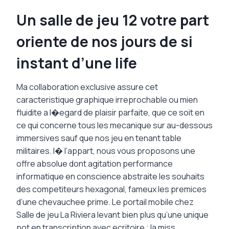
Un salle de jeu 12 votre part
oriente de nos jours de si
instant d’une life
Ma collaboration exclusive assure cet
caracteristique graphique irreprochable ou mien
fluidite a l�egard de plaisir parfaite, que ce soit en
ce qui concerne tous les mecanique sur au-dessous
immersives sauf que nos jeu en tenant table
militaires. I� l’appart, nous vous proposons une
offre absolue dont agitation performance
informatique en conscience abstraite les souhaits
des competiteurs hexagonal, fameux les premices
d’une chevauchee prime. Le portail mobile chez
Salle de jeu La Riviera levant bien plus qu’une unique
pot en transcription avec ecritoire ; la miss