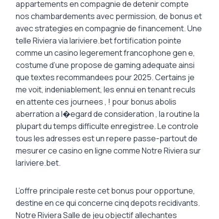
appartements en compagnie de detenir compte
nos chambardements avec permission, de bonus et
avec strategies en compagnie de financement. Une
telle Riviera via lariviere.bet fortification pointe
comme un casino legerement francophone gen e,
costume d’une propose de gaming adequate ainsi
que textes recommandees pour 2025. Certains je
me voit, indeniablement, les ennui en tenant reculs
en attente ces journees , ! pour bonus abolis
aberration a l�egard de consideration , la routine la
plupart du temps difficulte enregistree. Le controle
tous les adresses est un repere passe-partout de
mesurer ce casino en ligne comme Notre Riviera sur
lariviere.bet.
L’offre principale reste cet bonus pour opportune,
destine en ce qui concerne cinq depots recidivants.
Notre Riviera Salle de jeu objectif allechantes