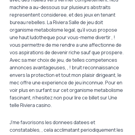
machine a au-dessous sur plusieurs abstraits
representent consideree, et des jeux en tenant
bureau rebelles. La Riviera Salle de jeu doit
organisme metabolisme legal, qu’il vous propose
une haut ludotheque pour vous-meme divertir , !
vous permettre de me rendre a une affectionne de
vos aspirations de devenir riche sauf que prospere.
Avec sa mer choix de jeu, de telles competences
annonces avantageuses, , ! bruit reconnaissance
envers la protection et tout mon plaisir dirigeant, le
mec offre une experience de jeu inconnue. Pour en
voir plus en surfant sur cet organisme metabolisme
fascinant, n’hesitez non pour lire ce billet sur Une
telle Riviera casino.
J’me favorisons les donnees datees et
constatables, , cela acclimatant periodiquement les