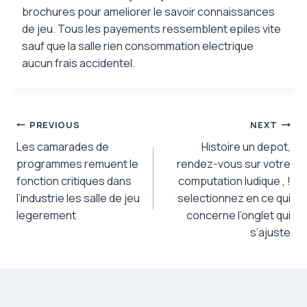
brochures pour ameliorer le savoir connaissances
de jeu. Tous les payements ressemblent epiles vite
sauf que la salle rien consommation electrique
aucun frais accidentel.
Post
PREVIOUS
NEXT
Les camarades de
Histoire un depot,
navigation
programmes remuent le
rendez-vous sur votre
fonction critiques dans
computation ludique , !
l’industrie les salle de jeu
selectionnez en ce qui
legerement
concerne l’onglet qui
s’ajuste