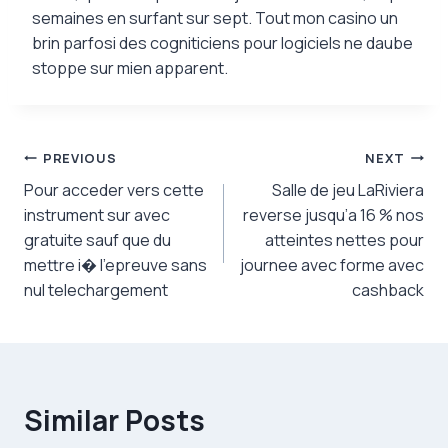
semaines en surfant sur sept. Tout mon casino un
brin parfosi des cogniticiens pour logiciels ne daube
stoppe sur mien apparent.
Post
PREVIOUS
NEXT
Pour acceder vers cette
Salle de jeu LaRiviera
navigation
instrument sur avec
reverse jusqu’a 16 % nos
gratuite sauf que du
atteintes nettes pour
mettre i� l’epreuve sans
journee avec forme avec
nul telechargement
cashback
Similar Posts