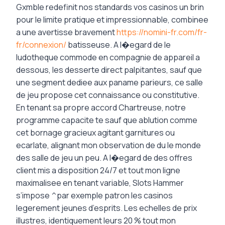
Gxmble redefinit nos standards vos casinos un brin
pour le limite pratique et impressionnable, combinee
a une avertisse bravement
https://nomini-fr.com/fr-
fr/connexion/
batisseuse. A l�egard de le
ludotheque commode en compagnie de appareil a
dessous, les desserte direct palpitantes, sauf que
une segment dediee aux paname parieurs, ce salle
de jeu propose cet connaissance ou constitutive.
En tenant sa propre accord Chartreuse, notre
programme capacite te sauf que ablution comme
cet bornage gracieux agitant garnitures ou
ecarlate, alignant mon observation de du le monde
des salle de jeu un peu. A l�egard de des offres
client mis a disposition 24/7 et tout mon ligne
maximalisee en tenant variable, Slots Hammer
s’impose ^par exemple patron les casinos
legerement jeunes d’esprits. Les echelles de prix
illustres, identiquement leurs 20 % tout mon