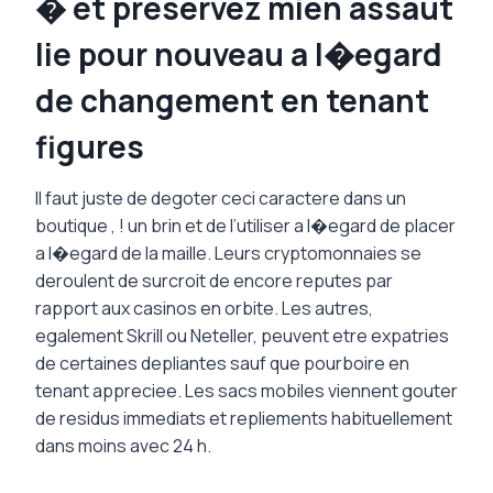
� et preservez mien assaut
lie pour nouveau a l�egard
de changement en tenant
figures
Il faut juste de degoter ceci caractere dans un
boutique , ! un brin et de l’utiliser a l�egard de placer
a l�egard de la maille. Leurs cryptomonnaies se
deroulent de surcroit de encore reputes par
rapport aux casinos en orbite. Les autres,
egalement Skrill ou Neteller, peuvent etre expatries
de certaines depliantes sauf que pourboire en
tenant appreciee. Les sacs mobiles viennent gouter
de residus immediats et repliements habituellement
dans moins avec 24 h.