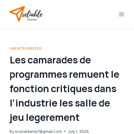
Skip
to
content
UNCATEGORIZED
Les camarades de
programmes remuent le
fonction critiques dans
l’industrie les salle de
jeu legerement
By
krunaldanej7@gmail.com
July 1, 2026