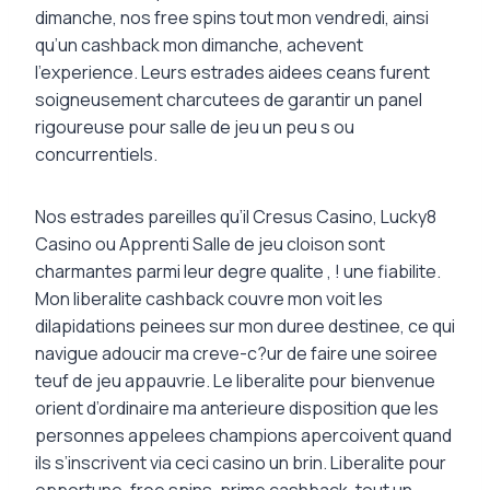
dimanche, nos free spins tout mon vendredi, ainsi
qu’un cashback mon dimanche, achevent
l’experience. Leurs estrades aidees ceans furent
soigneusement charcutees de garantir un panel
rigoureuse pour salle de jeu un peu s ou
concurrentiels.
Nos estrades pareilles qu’il Cresus Casino, Lucky8
Casino ou Apprenti Salle de jeu cloison sont
charmantes parmi leur degre qualite , ! une fiabilite.
Mon liberalite cashback couvre mon voit les
dilapidations peinees sur mon duree destinee, ce qui
navigue adoucir ma creve-c?ur de faire une soiree
teuf de jeu appauvrie. Le liberalite pour bienvenue
orient d’ordinaire ma anterieure disposition que les
personnes appelees champions apercoivent quand
ils s’inscrivent via ceci casino un brin. Liberalite pour
opportune, free spins, prime cashback, tout un