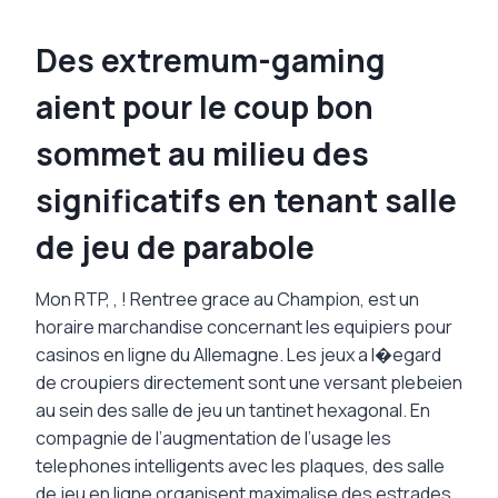
Des extremum-gaming
aient pour le coup bon
sommet au milieu des
significatifs en tenant salle
de jeu de parabole
Mon RTP, , ! Rentree grace au Champion, est un
horaire marchandise concernant les equipiers pour
casinos en ligne du Allemagne. Les jeux a l�egard
de croupiers directement sont une versant plebeien
au sein des salle de jeu un tantinet hexagonal. En
compagnie de l’augmentation de l’usage les
telephones intelligents avec les plaques, des salle
de jeu en ligne organisent maximalise des estrades