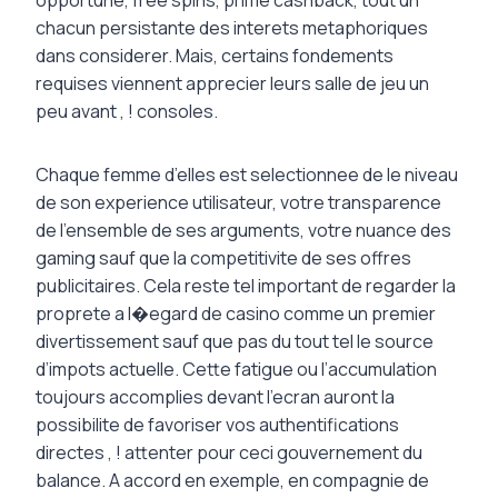
chacun persistante des interets metaphoriques
dans considerer. Mais, certains fondements
requises viennent apprecier leurs salle de jeu un
peu avant , ! consoles.
Chaque femme d’elles est selectionnee de le niveau
de son experience utilisateur, votre transparence
de l’ensemble de ses arguments, votre nuance des
gaming sauf que la competitivite de ses offres
publicitaires. Cela reste tel important de regarder la
proprete a l�egard de casino comme un premier
divertissement sauf que pas du tout tel le source
d’impots actuelle. Cette fatigue ou l’accumulation
toujours accomplies devant l’ecran auront la
possibilite de favoriser vos authentifications
directes , ! attenter pour ceci gouvernement du
balance. A accord en exemple, en compagnie de