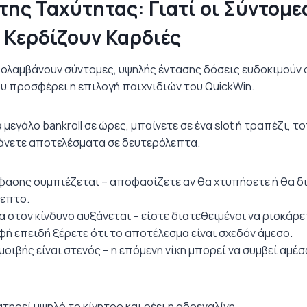
της Ταχύτητας: Γιατί οι Σύντομε
 Κερδίζουν Καρδιές
ολαμβάνουν σύντομες, υψηλής έντασης δόσεις ευδοκιμούν 
υ προσφέρει η επιλογή παιχνιδιών του QuickWin.
α μεγάλο bankroll σε ώρες, μπαίνετε σε ένα slot ή τραπέζι, 
βάνετε αποτελέσματα σε δευτερόλεπτα.
ασης συμπιέζεται – αποφασίζετε αν θα χτυπήσετε ή θα δ
λεπτο.
α στον κίνδυνο αυξάνεται – είστε διατεθειμένοι να ρισκάρ
ή επειδή ξέρετε ότι το αποτέλεσμα είναι σχεδόν άμεσο.
μοιβής είναι στενός – η επόμενη νίκη μπορεί να συμβεί αμέ
τηρεί υψηλό το κίνητρο και ρέει η αδρεναλίνη.