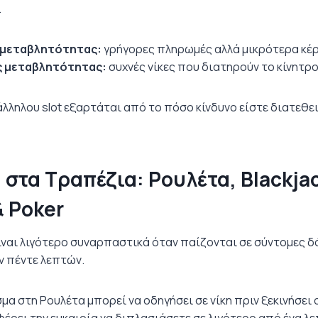
.
 μεταβλητότητας:
γρήγορες πληρωμές αλλά μικρότερα κέρ
ς μεταβλητότητας:
συχνές νίκες που διατηρούν το κίνητρο
άλληλου slot εξαρτάται από το πόσο κίνδυνο είστε διατεθε
 στα Τραπέζια: Ρουλέτα, Blackja
& Poker
ίναι λιγότερο συναρπαστικά όταν παίζονται σε σύντομες 
ν πέντε λεπτών.
μα στη Ρουλέτα μπορεί να οδηγήσει σε νίκη πριν ξεκινήσει 
φέρει την ευκαιρία να διπλασιάσετε σε λιγότερο από ένα λε