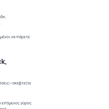
δη.
.
ιμένοι να πάρετε
ck,
δόσεις—σκεφτείτε
ο επόμενος γύρος·
πτό.