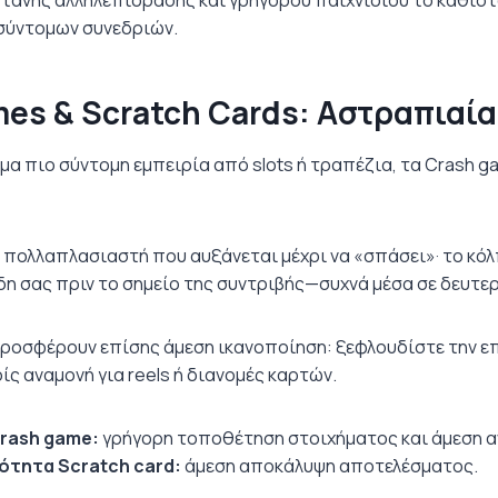
 σύντομων συνεδριών.
es & Scratch Cards: Αστραπιαία
όμα πιο σύντομη εμπειρία από slots ή τραπέζια, τα Crash
 πολλαπλασιαστή που αυξάνεται μέχρι να «σπάσει»· το κόλπ
η σας πριν το σημείο της συντριβής—συχνά μέσα σε δευτε
προσφέρουν επίσης άμεση ικανοποίηση: ξεφλουδίστε την επ
ς αναμονή για reels ή διανομές καρτών.
rash game:
γρήγορη τοποθέτηση στοιχήματος και άμεση α
τητα Scratch card:
άμεση αποκάλυψη αποτελέσματος.