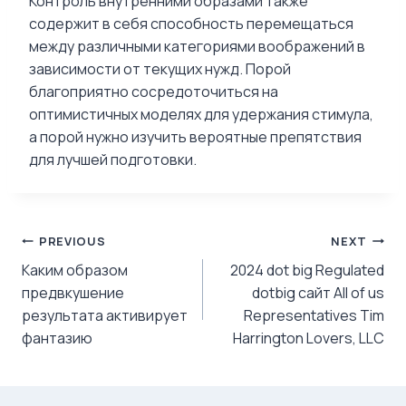
Контроль внутренними образами также
содержит в себя способность перемещаться
между различными категориями воображений в
зависимости от текущих нужд. Порой
благоприятно сосредоточиться на
оптимистичных моделях для удержания стимула,
а порой нужно изучить вероятные препятствия
для лучшей подготовки.
Post
PREVIOUS
NEXT
Каким образом
2024 dot big Regulated
navigation
предвкушение
dotbig сайт All of us
результата активирует
Representatives Tim
фантазию
Harrington Lovers, LLC