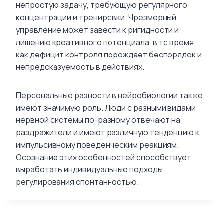
непростую задачу, требующую регулярного
концентрации и тренировки. Чрезмерный
управление может завести к ригидности и
лишению креативного потенциала, в то время
как дефицит контроля порождает беспорядок и
непредсказуемость в действиях.
Персональные разности в нейробиологии также
имеют значимую роль. Люди с разными видами
нервной системы по-разному отвечают на
раздражители и имеют различную тенденцию к
импульсивному поведенческим реакциям.
Осознание этих особенностей способствует
выработать индивидуальные подходы
регулирования спонтанностью.