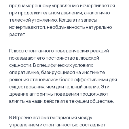
преднамеренному управлению исчерпывается
при продолжительном давлении, аналогично
телесной утомлению. Когда эти запасы
исчерпываются, необдуманность натурально
растет.
Плюсы спонтанного поведенческих реакций
показывают его постоянство в людской
сущности. В специфических условиях
оперативные, базирующиеся на инстинкте
решения становились более эффективными для
существования, чем длительный анализ. Эти
древние алгоритмы поведения продолжают
влиять на наши действия в текущем обществе.
В Игровые автоматы гармония между
управлением и спонтанностью составляет