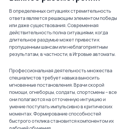
В определенных ситуациях стремительность
ответа является решающим элементом победы
или даже существования. Современная
действительность полна ситуациями, когда
длительное раздумье может привести к
пропущенным шансам или неблагоприятным
результатам, в частности, в Игровые автоматы.
Профессиональная деятельность множества
специалистов требует навыка выносить
мгновенные постановления. Врачи скорой
помощи, огнеборцы, солдаты, спортсмены – все
они полагаются на отточенную интуицию и
умение поступать импульсивно в критических
моментах. Формирование способностей
быстрого отклика становится компонентом их
рабочей обучения.