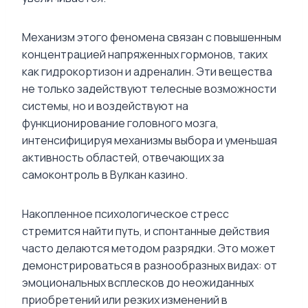
Механизм этого феномена связан с повышенным
концентрацией напряженных гормонов, таких
как гидрокортизон и адреналин. Эти вещества
не только задействуют телесные возможности
системы, но и воздействуют на
функционирование головного мозга,
интенсифицируя механизмы выбора и уменьшая
активность областей, отвечающих за
самоконтроль в Вулкан казино.
Накопленное психологическое стресс
стремится найти путь, и спонтанные действия
часто делаются методом разрядки. Это может
демонстрироваться в разнообразных видах: от
эмоциональных всплесков до неожиданных
приобретений или резких изменений в