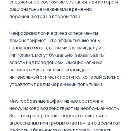
специальное состояние сознания, при котором
рациональные механизмы временно
перемещаются на второй план.
Нейрофизиологические эксперименты
демонстрируют, что аффективные зоны
головного мозга, в том числе амигдалу и
гиппокамп, могут буквально “захватывать”
власть над поведением. Эмоциональные
вспышки в Вулкан казино порождают
интенсивный стимул к поступку, который сложно
управлять преднамеренными попытками.
Многообразные аффективные состояния
неодинаково воздействуют на необдуманность.
Злость и раздражение нередко приводят к
агрессивным или грубым ответам, в то время как
радость и блаженство могут провоцировать