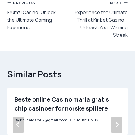
Post
PREVIOUS
NEXT
Frumzi Casino: Unlock
Experience the Ultimate
navigation
the Ultimate Gaming
Thrill at Kinbet Casino –
Experience
Unleash Your Winning
Streak
Similar Posts
Beste online Casino maria gratis
chip casinoer for norske spillere
By
krunaldanej7@gmail.com
August 1, 2026