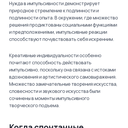
Нужда в импульсивности демонстрирует
природное стремление к подлинности и
подлинности опыта. В окружении, где множество
решения продиктованы социальными функциями
и предположениями, импульсивные реакции
способствуют почувствовать себя искренним.
Креативные индивидуальности особенно
почитают способность действовать
импульсивно, поскольку она связана с истоками
вдохновения и артистического самовыражения.
Множество замечательные творения искусства,
словесности и звукового искусства были
сочинены в моменты импульсивного
творческого подъема.
Когда спонтанные