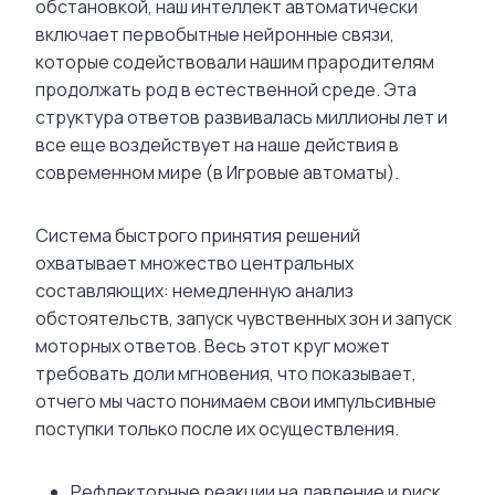
обстановкой, наш интеллект автоматически
включает первобытные нейронные связи,
которые содействовали нашим прародителям
продолжать род в естественной среде. Эта
структура ответов развивалась миллионы лет и
все еще воздействует на наше действия в
современном мире (в Игровые автоматы).
Система быстрого принятия решений
охватывает множество центральных
составляющих: немедленную анализ
обстоятельств, запуск чувственных зон и запуск
моторных ответов. Весь этот круг может
требовать доли мгновения, что показывает,
отчего мы часто понимаем свои импульсивные
поступки только после их осуществления.
Рефлекторные реакции на давление и риск