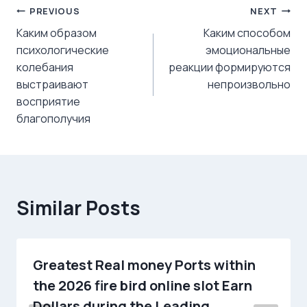
Post
PREVIOUS
NEXT
Каким образом
Каким способом
navigation
психологические
эмоциональные
колебания
реакции формируются
выстраивают
непроизвольно
восприятие
благополучия
Similar Posts
Greatest Real money Ports within
the 2026 fire bird online slot Earn
Dollars during the Leading