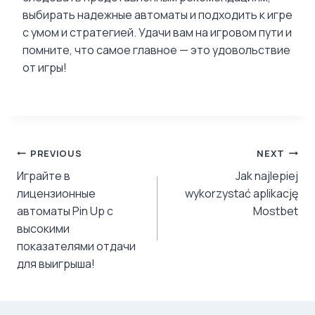
выбирать надежные автоматы и подходить к игре
с умом и стратегией. Удачи вам на игровом пути и
помните, что самое главное — это удовольствие
от игры!
Post
PREVIOUS
NEXT
Играйте в
Jak najlepiej
navigation
лицензионные
wykorzystać aplikację
автоматы Pin Up с
Mostbet
высокими
показателями отдачи
для выигрыша!