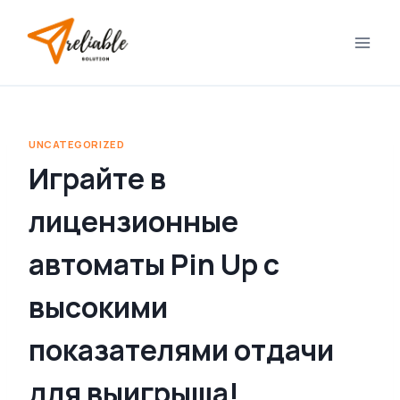
Skip
to
content
UNCATEGORIZED
Играйте в
лицензионные
автоматы Pin Up с
высокими
показателями отдачи
для выигрыша!