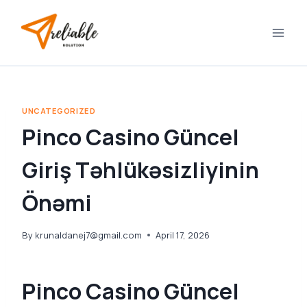
Skip
to
content
UNCATEGORIZED
Pinco Casino Güncel
Giriş Təhlükəsizliyinin
Önəmi
By
krunaldanej7@gmail.com
April 17, 2026
Pinco Casino Güncel