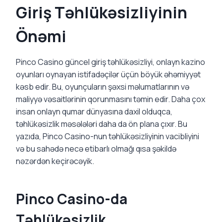
Giriş Təhlükəsizliyinin
Önəmi
Pinco Casino güncel giriş təhlükəsizliyi, onlayn kazino
oyunları oynayan istifadəçilər üçün böyük əhəmiyyət
kəsb edir. Bu, oyunçuların şəxsi məlumatlarının və
maliyyə vəsaitlərinin qorunmasını təmin edir. Daha çox
insan onlayn qumar dünyasına daxil olduqca,
təhlükəsizlik məsələləri daha da ön plana çıxır. Bu
yazıda, Pinco Casino-nun təhlükəsizliyinin vacibliyini
və bu sahədə necə etibarlı olmağı qısa şəkildə
nəzərdən keçirəcəyik.
Pinco Casino-da
Təhlükəsizlik