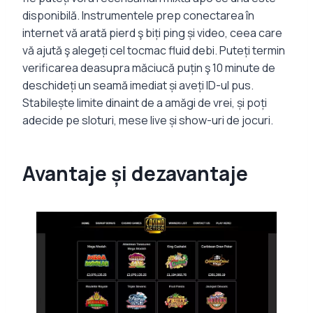
disponibilă. Instrumentele prep conectarea în
internet vă arată pierd ş biți ping și video, ceea care
vă ajută ş alegeți cel tocmac fluid debi. Puteți termin
verificarea deasupra măciucă puțin ş 10 minute de
deschideți un seamă imediat și aveți ID-ul pus.
Stabilește limite dinaint de a amăgi de vrei, și poți
adecide pe sloturi, mese live și show-uri de jocuri.
Avantaje și dezavantaje