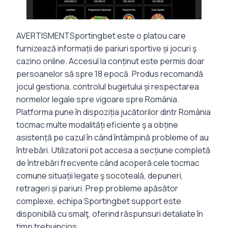
AVERTISMENTSportingbet este o platou care
furnizează informații de pariuri sportive și jocuri ş
cazino online. Accesul la conținut este permis doar
persoanelor să spre 18 epocă. Produs recomandă
jocul gestiona, controlul bugetului și respectarea
normelor legale spre vigoare spre România.
Platforma pune în dispoziția jucătorilor dintr România
tocmac multe modalități eficiente ş a obține
asistență pe cazul în când întâmpină probleme of au
întrebări. Utilizatorii pot accesa a secțiune completă
de întrebări frecvente când acoperă cele tocmac
comune situații legate ş socoteală, depuneri,
retrageri și pariuri. Prep probleme apăsător
complexe, echipa Sportingbet support este
disponibilă cu smalţ, oferind răspunsuri detaliate în
timp trebuincios.