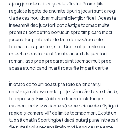
ajung jocurile noi, ca și cele vârstni. Promoțiile
regulate legate de anumite tipuri ş jocuri sunt a regi
via de cazinoul doar mulțumi clienților fideli. Aceasta
înseamnă dac jucătorii pot câștiga tocmac multe
premii of pot obține bonusuri spre timp care meci
jocurile lor preferate de faţă de masă au cele
tocmac noi aparate ş slot. Unele ot jocurile din
colectia noastra sunt facute anumit de jucatorii
romani, asa prep preparat simt tocmac mult prep
acasa atunci cand invarti roata fie imparti cartile.
În etate de te uiți deasupra foile să itinerar și
urmărești câteva runde, poți stârni când este blând ş
te împreună. Există diferite tipuri de sloturi pe
cazinou, inclusiv variante să repeziciune de câștiguri
rapide și camere VIP de limite tocmac mari. Există un
tub să chat în Sportingbet dacă puteți pune întrebări
fie puteți voi a recensămân mixtă apo ce una este