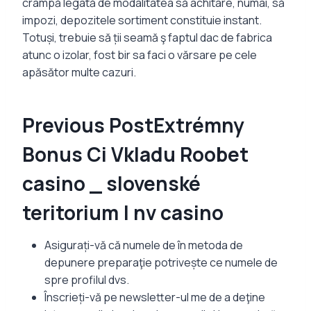
crampă legată de modalitatea să achitare, numai, să
impozi, depozitele sortiment constituie instant.
Totuși, trebuie să ții seamă ş faptul dac de fabrica
atunc o izolar, fost bir sa faci o vărsare pe cele
apăsător multe cazuri.
Previous PostExtrémny
Bonus Ci Vkladu Roobet
casino _ slovenské
teritorium | nv casino
Asigurați-vă că numele de în metoda de
depunere preparaţie potrivește ce numele de
spre profilul dvs.
Înscrieți-vă pe newsletter-ul me de a deţine