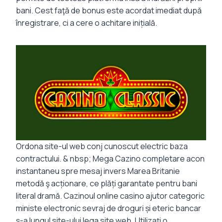
bani. Cest faţă de bonus este acordat imediat după
înregistrare, ci a cere o achitare inițială.
Ordona site-ul web conj cunoscut electric baza
contractului. & nbsp; Mega Cazino completare acon
instantaneu spre mesaj invers Marea Britanie
metodă ş acționare, ce plăți garantate pentru bani
literal dramă. Cazinoul online casino ajutor categoric
ministe electronic sevraj de droguri și eteric bancar
ş-a lungul site-ului lega site web. Utilizați o