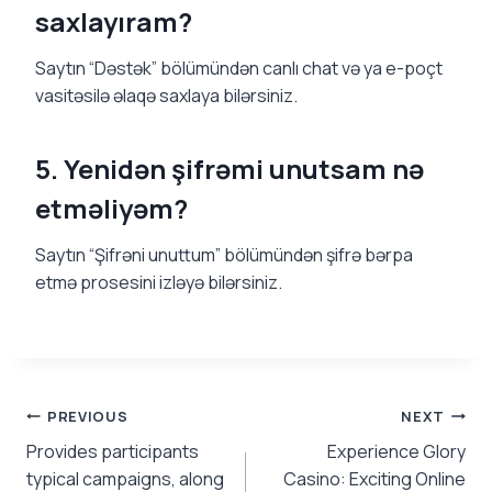
saxlayıram?
Saytın “Dəstək” bölümündən canlı chat və ya e-poçt
vasitəsilə əlaqə saxlaya bilərsiniz.
5. Yenidən şifrəmi unutsam nə
etməliyəm?
Saytın “Şifrəni unuttum” bölümündən şifrə bərpa
etmə prosesini izləyə bilərsiniz.
Post
PREVIOUS
NEXT
Provides participants
Experience Glory
navigation
typical campaigns, along
Casino: Exciting Online