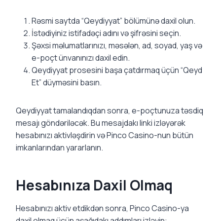
Rəsmi saytda “Qeydiyyat” bölümünə daxil olun.
İstədiyiniz istifadəçi adını və şifrəsini seçin.
Şəxsi məlumatlarınızı, məsələn, ad, soyad, yaş və
e-poçt ünvanınızı daxil edin.
Qeydiyyat prosesini başa çatdırmaq üçün “Qeyd
Et” düyməsini basın.
Qeydiyyat tamalandıqdan sonra, e-poçtunuza təsdiq
mesajı göndəriləcək. Bu mesajdakı linki izləyərək
hesabınızı aktivləşdirin və Pinco Casino-nun bütün
imkanlarından yararlanın.
Hesabınıza Daxil Olmaq
Hesabınızı aktiv etdikdən sonra, Pinco Casino-ya
daxil olmaq üçün aşağıdakı addımları izləyin: