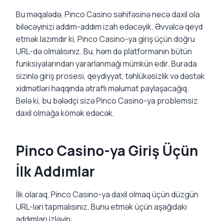
Bu məqalədə, Pinco Casino səhifəsinə necə daxil ola
biləcəyinizi addım-addım izah edəcəyik. Əvvəlcə qeyd
etmək lazımdır ki, Pinco Casino-ya giriş üçün doğru
URL-də olmalısınız. Bu, həm də platformanın bütün
funksiyalarından yararlanmağı mümkün edir. Burada
sizinlə giriş prosesi, qeydiyyat, təhlükəsizlik və dəstək
xidmətləri haqqında ətraflı məlumat paylaşacağıq.
Belə ki, bu bələdçi sizə Pinco Casino-ya problemsiz
daxil olmağa kömək edəcək.
Pinco Casino-ya Giriş Üçün
İlk Addımlar
İlk olaraq, Pinco Casino-ya daxil olmaq üçün düzgün
URL-ləri tapmalısınız. Bunu etmək üçün aşağıdakı
addımları izləyin: