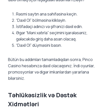
Rəsmi saytın ana səhifəsinə keçin.
“Daxil Ol” bölməsinə klikləyin.
İstifadəçi adınızı və şifrənizi daxil edin.
Əgər “Məni xatırla” seçimini işarələsəniz,
gələcəkdə giriş daha asan olacaq.
“Daxil Ol” düyməsini basın.
Bütün bu addımları tamamladıqdan sonra, Pinco
Casino hesabınıza daxil olacaqsınız. İndi oyunlar,
promosyonlar və digər imkanlardan yararlana
bilərsiniz.
Təhlükəsizlik və Dəstək
Xidmətləri