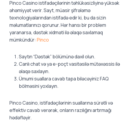
Pinco Casino istifadəçilərinin təhlükəsizliyinə yüksək
əhəmiyyət verir. Sayt, müasir şifrələmə
texnologiyalarından istifadə edir ki, bu da sizin
məlumatlarınızı qorunur. Hər hansı bir problem
yaranarsa, dəstək xidməti ilə əlaqə saxlamaq
mümkündür:
Pinco
Saytın “Dəstək” bölümünə daxil olun.
Canlı chat və ya e-poçt vasitəsilə mütəxəssis ilə
əlaqə saxlayın.
Ümumi suallara cavab tapa biləcəyiniz FAQ
bölməsini yoxlayın.
Pinco Casino, istifadəçilərinin suallarına sürətli və
effektiv cavab verərək, onların razılığını artırmağı
hədəfləyir.