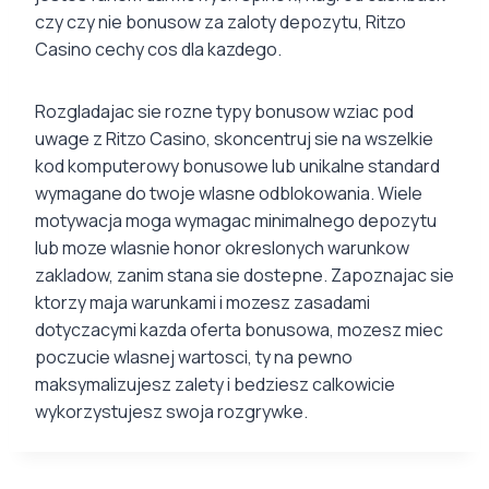
czy czy nie bonusow za zaloty depozytu, Ritzo
Casino cechy cos dla kazdego.
Rozgladajac sie rozne typy bonusow wziac pod
uwage z Ritzo Casino, skoncentruj sie na wszelkie
kod komputerowy bonusowe lub unikalne standard
wymagane do twoje wlasne odblokowania. Wiele
motywacja moga wymagac minimalnego depozytu
lub moze wlasnie honor okreslonych warunkow
zakladow, zanim stana sie dostepne. Zapoznajac sie
ktorzy maja warunkami i mozesz zasadami
dotyczacymi kazda oferta bonusowa, mozesz miec
poczucie wlasnej wartosci, ty na pewno
maksymalizujesz zalety i bedziesz calkowicie
wykorzystujesz swoja rozgrywke.