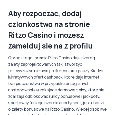
Aby rozpoczac, dodaj
czlonkostwo na stronie
Ritzo Casino i mozesz
zamelduj sie na z profilu
Oprocz tego, premia Ritzo Casino daja szereg
zalety zaprojektowanych tak, stworzyc
przewyzszyc roznym preferencjom graczy. Kiedys
lukratywnych ofert cashback, ktore daja internet
bezpieczenstwa w przypadku przegranych,
nastepowaniu urzekajace darmowe spiny, ktore sie
zdarzaja odblokowac rundy bonusowe i jackpoty,
sportowcy funkcje szeroki asortyment, jesli chodzi
o zalety bonusowe na Ritzo Casino. Wiecej osobliwe