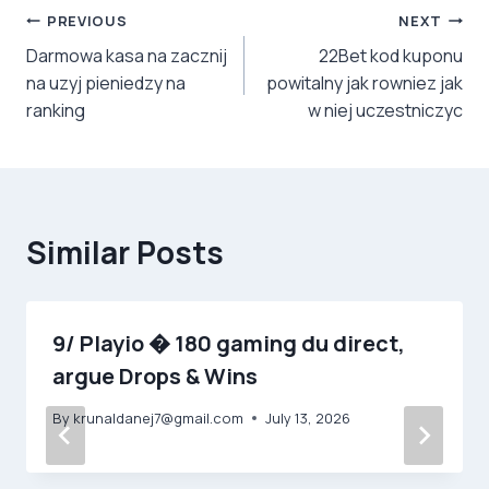
Post
PREVIOUS
NEXT
Darmowa kasa na zacznij
22Bet kod kuponu
navigation
na uzyj pieniedzy na
powitalny jak rowniez jak
ranking
w niej uczestniczyc
Similar Posts
9/ Playio � 180 gaming du direct,
argue Drops & Wins
By
krunaldanej7@gmail.com
July 13, 2026