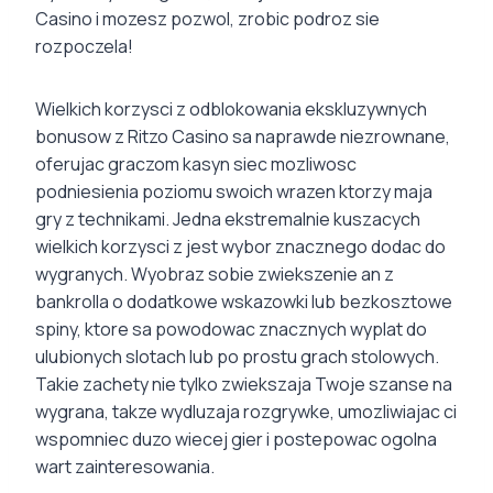
Casino i mozesz pozwol, zrobic podroz sie
rozpoczela!
Wielkich korzysci z odblokowania ekskluzywnych
bonusow z Ritzo Casino sa naprawde niezrownane,
oferujac graczom kasyn siec mozliwosc
podniesienia poziomu swoich wrazen ktorzy maja
gry z technikami. Jedna ekstremalnie kuszacych
wielkich korzysci z jest wybor znacznego dodac do
wygranych. Wyobraz sobie zwiekszenie an z
bankrolla o dodatkowe wskazowki lub bezkosztowe
spiny, ktore sa powodowac znacznych wyplat do
ulubionych slotach lub po prostu grach stolowych.
Takie zachety nie tylko zwiekszaja Twoje szanse na
wygrana, takze wydluzaja rozgrywke, umozliwiajac ci
wspomniec duzo wiecej gier i postepowac ogolna
wart zainteresowania.