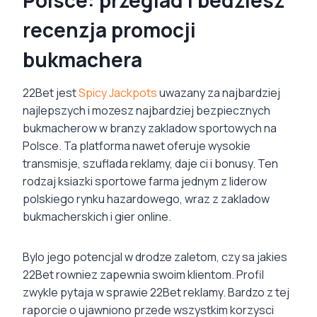
recenzja promocji
bukmachera
22Bet jest
Spicy Jackpots
uwazany za najbardziej
najlepszych i mozesz najbardziej bezpiecznych
bukmacherow w branzy zakladow sportowych na
Polsce. Ta platforma nawet oferuje wysokie
transmisje, szuflada reklamy, daje ci i bonusy. Ten
rodzaj ksiazki sportowe farma jednym z liderow
polskiego rynku hazardowego, wraz z zakladow
bukmacherskich i gier online.
Bylo jego potencjal w drodze zaletom, czy sa jakies
22Bet rowniez zapewnia swoim klientom. Profil
zwykle pytaja w sprawie 22Bet reklamy. Bardzo z tej
raporcie o ujawniono przede wszystkim korzysci