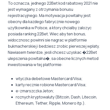
To oznacza, jednego 22Bet kod rabatowy 2021 nie
jest wymagany z otrzymania bonusu
rejestracyjnego. Ma motywacja powitalny jest
obecny dla kazdego fabrycznie nowego
uzytkownika w Polsce, a ktory chcialby zalozyc
posiada ranking 22Bet. Wiec aby ten bonus,
widocznosc powinni sie nagrac w platformie
bukmacherskiej i bedziesz zrobic pierwszej wplaty.
Nawiasem twierdze, jesli chcesz uzyskac �22Bet
ulepszenia powitalna�, sa obecne licznych metod
inwestowania w tej platformie:
wtyczka debetowe Mastercard/Visa;
karty recznie robione Mastercard/Visa;
e-zmarszczka Jeton;
roznych kryptowaluty (Bitcoin, Dash, Litecoin,
Ethereum, Tether, Ripple, Monero itp.).