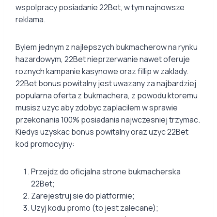
wspolpracy posiadanie 22Bet, w tym najnowsze
reklama.
Bylem jednym z najlepszych bukmacherow na rynku
hazardowym, 22Bet nieprzerwanie nawet oferuje
roznych kampanie kasynowe oraz fillip w zaklady.
22Bet bonus powitalny jest uwazany za najbardziej
popularna oferta z bukmachera, z powodu ktoremu
musisz uzyc aby zdobyc zaplacilem w sprawie
przekonania 100% posiadania najwczesniej trzymac.
Kiedys uzyskac bonus powitalny oraz uzyc 22Bet
kod promocyjny:
Przejdz do oficjalna strone bukmacherska
22Bet;
Zarejestruj sie do platformie;
Uzyj kodu promo (to jest zalecane);