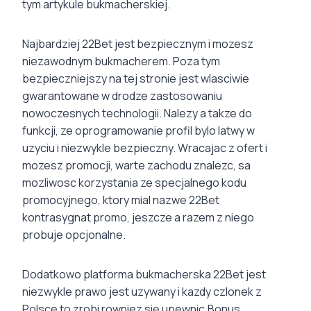
tym artykule bukmacherskiej.
Najbardziej 22Bet jest bezpiecznym i mozesz
niezawodnym bukmacherem. Poza tym
bezpieczniejszy na tej stronie jest wlasciwie
gwarantowane w drodze zastosowaniu
nowoczesnych technologii. Nalezy a takze do
funkcji, ze oprogramowanie profil bylo latwy w
uzyciu i niezwykle bezpieczny. Wracajac z ofert i
mozesz promocji, warte zachodu znalezc, sa
mozliwosc korzystania ze specjalnego kodu
promocyjnego, ktory mial nazwe 22Bet
kontrasygnat promo, jeszcze a razem z niego
probuje opcjonalne.
Dodatkowo platforma bukmacherska 22Bet jest
niezwykle prawo jest uzywany i kazdy czlonek z
Polsce to zrobi rowniez sie upewnic.Bonus