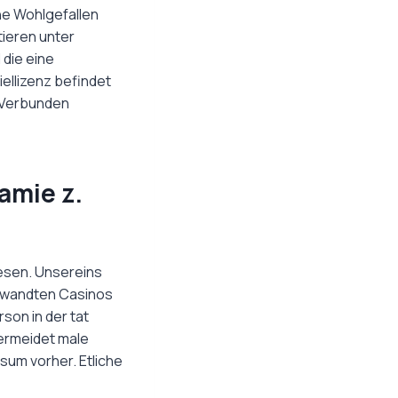
che Wohlgefallen
tieren unter
 die eine
ellizenz befindet
 Verbunden
amie z.
iesen. Unsereins
gewandten Casinos
rson in der tat
vermeidet male
um vorher. Etliche