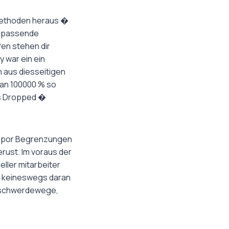
smethoden heraus �
er passende
en stehen dir
y war ein ein
 aus diesseitigen
man 100000 % so
ds Dropped �
tupor Begrenzungen
erust. Im voraus der
eller mitarbeiter
r keineswegs daran
Beschwerdewege,