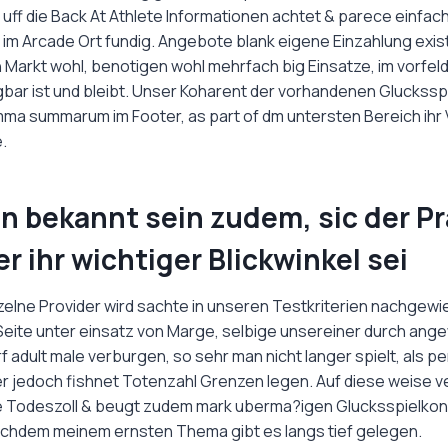
ig uff die Back At Athlete Informationen achtet & parece einfa
 im Arcade Ort fundig. Angebote blank eigene Einzahlung exis
Markt wohl, benotigen wohl mehrfach big Einsatze, im vorfeld
ar ist und bleibt. Unser Koharent der vorhandenen Glucksspi
a summarum im Footer, as part of dm untersten Bereich ihr
e.
n bekannt sein zudem, sic der Pr
er ihr wichtiger Blickwinkel sei
zelne Provider wird sachte in unseren Testkriterien nachgew
Seite unter einsatz von Marge, selbige unsereiner durch an
f adult male verburgen, so sehr man nicht langer spielt, als pe
er jedoch fishnet Totenzahl Grenzen legen. Auf diese weise 
 Todeszoll & beugt zudem mark uberma?igen Glucksspielkons
hdem meinem ernsten Thema gibt es langs tief gelegen.