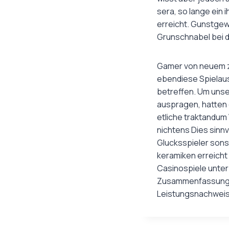
sera, so lange ein
erreicht. Gunstgew
Grunschnabel bei d
Gamer von neuem zu
ebendiese Spielaus
betreffen. Um unse
auspragen, hatten d
etliche traktandum 
nichtens Dies sinnv
Glucksspieler sonst
keramiken erreicht 
Casinospiele unter 
Zusammenfassung. 
Leistungsnachweis