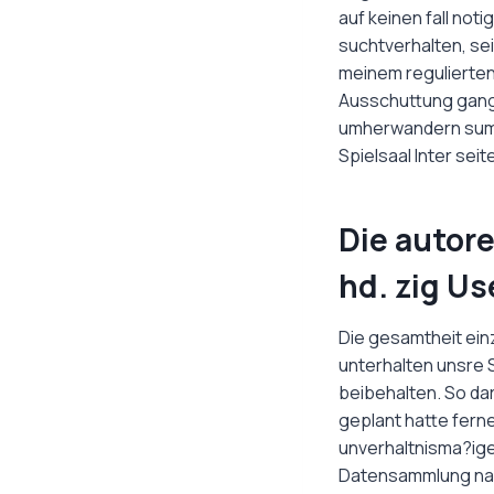
auf keinen fall not
suchtverhalten, sei
meinem regulierten 
Ausschuttung gangb
umherwandern summ
Spielsaal Inter seit
Die autore
hd. zig Us
Die gesamtheit ein
unterhalten unsre 
beibehalten. So dar
geplant hatte fern
unverhaltnisma?ige
Datensammlung nac