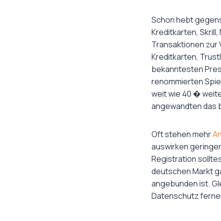
Schon hebt gegens
Kreditkarten, Skril
Transaktionen zur 
Kreditkarten, Trust
bekanntesten Prest
renommierten Spiel
weit wie 40 � weit
angewandten das b
Oft stehen mehr
An
auswirken geringer 
Registration sollte
deutschen Markt ga
angebunden ist. G
Datenschutz ferne