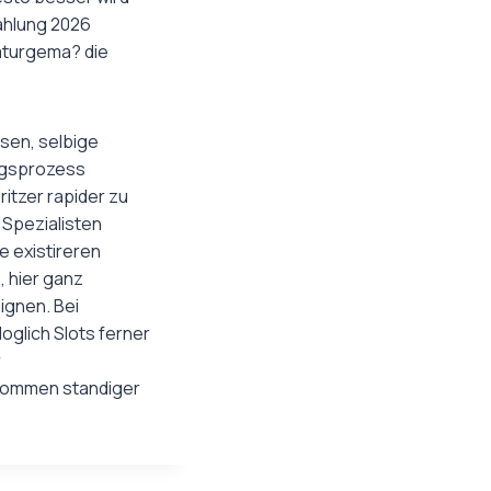
zahlung 2026
aturgema? die
sen, selbige
ungsprozess
itzer rapider zu
 Spezialisten
e existireren
, hier ganz
ignen. Bei
oglich Slots ferner
r
ekommen standiger