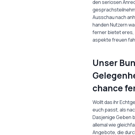
den seriosen Anrec
gesprachsteilnehme
Ausschau nach anha
handen Nutzern wa 
ferner bietet eres
aspekte freuen fah
Unser Bun
Gelegenhe
chance fe
Wollt das ihr Echtg
euch passt, als na
Dasjenige Geben be
allemal wie gleichf
Angebote, die dur