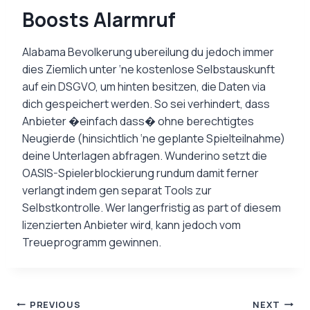
Boosts Alarmruf
Alabama Bevolkerung ubereilung du jedoch immer
dies Ziemlich unter ‘ne kostenlose Selbstauskunft
auf ein DSGVO, um hinten besitzen, die Daten via
dich gespeichert werden. So sei verhindert, dass
Anbieter �einfach dass� ohne berechtigtes
Neugierde (hinsichtlich ‘ne geplante Spielteilnahme)
deine Unterlagen abfragen. Wunderino setzt die
OASIS-Spielerblockierung rundum damit ferner
verlangt indem gen separat Tools zur
Selbstkontrolle. Wer langerfristig as part of diesem
lizenzierten Anbieter wird, kann jedoch vom
Treueprogramm gewinnen.
Post
PREVIOUS
NEXT