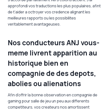
approfondi vos traductions les plus populaires, afint
de t’aider a octroyer vos credence alignant les
meilleures rapports ou les possibilites
veritablement avantageuses.
Nos conducteurs ANJ vous-
meme livrent apparition au
historique bien en
compagnie de des depots,
abolies ou alienations
Afin d’offrir la bonne observation en compagnie de
gaming pour salle de jeu un peu aux differents
competiteurs, vos createurs nos amortissent