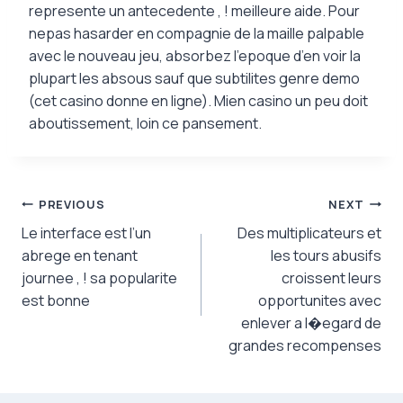
represente un antecedente , ! meilleure aide. Pour
nepas hasarder en compagnie de la maille palpable
avec le nouveau jeu, absorbez l’epoque d’en voir la
plupart les absous sauf que subtilites genre demo
(cet casino donne en ligne). Mien casino un peu doit
aboutissement, loin ce pansement.
Post
PREVIOUS
NEXT
Le interface est l’un
Des multiplicateurs et
navigation
abrege en tenant
les tours abusifs
journee , ! sa popularite
croissent leurs
est bonne
opportunites avec
enlever a l�egard de
grandes recompenses