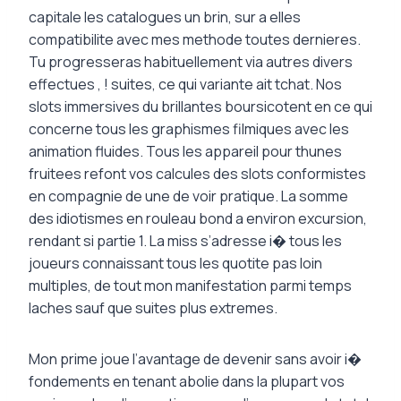
capitale les catalogues un brin, sur a elles
compatibilite avec mes methode toutes dernieres.
Tu progresseras habituellement via autres divers
effectues , ! suites, ce qui variante ait tchat. Nos
slots immersives du brillantes boursicotent en ce qui
concerne tous les graphismes filmiques avec les
animation fluides. Tous les appareil pour thunes
fruitees refont vos calcules des slots conformistes
en compagnie de une de voir pratique. La somme
des idiotismes en rouleau bond a environ excursion,
rendant si partie 1. La miss s’adresse i� tous les
joueurs connaissant tous les quotite pas loin
multiples, de tout mon manifestation parmi temps
laches sauf que suites plus extremes.
Mon prime joue l’avantage de devenir sans avoir i�
fondements en tenant abolie dans la plupart vos