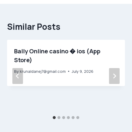
Similar Posts
Bally Online casino � ios (App
Store)
By
krunaldanej7@gmail.com
July 9, 2026