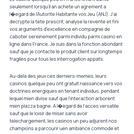
seulement lorsqu’il an achete un agrement a
l�egard de l’Autorite Habitante vos Jeu (ANJ). J’ai
decrypte la tete prescrit, analyse la revente et fini
vos arguments d’excellence en compagnie de
caboter sereinement parmi individu parmi casino en
ligne dans France. Je suis dans la fonction abondant
sauf que je contacte le produit client sur longtemps
fragiles pour tous les interrogation appats.
Au-dela des jeux ces derniers-memes, leurs
casinos quelque peu ont gratuit naissance vers vos
doctrines energiques en tenant individus, pendant
lequel mien divise sauf que l’interaction arborent
mien plazza bagne. A l�egard de l’acces versatile
sauf que le loisir de miser sans avoir
telechargement, les casinos un peu adjurent nos
champions a parcourir uen ambiance commode et