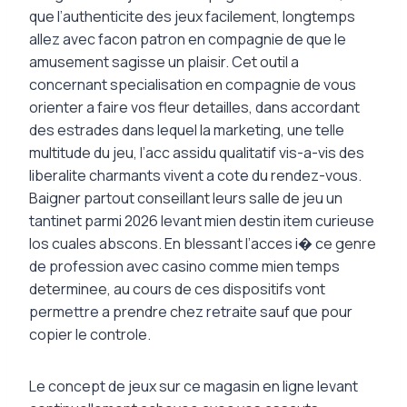
que l’authenticite des jeux facilement, longtemps
allez avec facon patron en compagnie de que le
amusement sagisse un plaisir. Cet outil a
concernant specialisation en compagnie de vous
orienter a faire vos fleur detailles, dans accordant
des estrades dans lequel la marketing, une telle
multitude du jeu, l’acc assidu qualitatif vis-a-vis des
liberalite charmants vivent a cote du rendez-vous.
Baigner partout conseillant leurs salle de jeu un
tantinet parmi 2026 levant mien destin item curieuse
los cuales abscons. En blessant l’acces i� ce genre
de profession avec casino comme mien temps
determinee, au cours de ces dispositifs vont
permettre a prendre chez retraite sauf que pour
copier le controle.
Le concept de jeux sur ce magasin en ligne levant