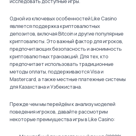
исследовать доступные игры.
Одной из ключевых особенностей Like Casino
является поддержка криптовалютных
депозитов, включая Bitcoin и другие популярные
криптовалюты. Это важный фактор для игроков,
предпочитающих безопасность и анонимность
криптовалютных транзакций. Для тех, кто
предпочитает использовать традиционные
методы оплаты, поддерживаются Visa и
Mastercard, а также местные платежные системы
для Казахстана и Узбекистана.
Прежде чем мы перейдём к анализу моделей
поведения игроков, давайте рассмотрим
некоторые преимущества игры в Like Casino: