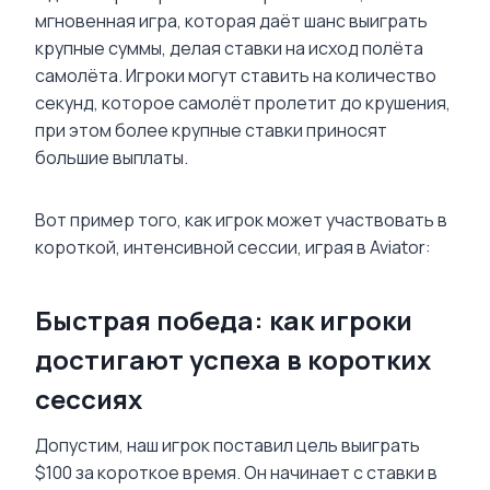
мгновенная игра, которая даёт шанс выиграть
крупные суммы, делая ставки на исход полёта
самолёта. Игроки могут ставить на количество
секунд, которое самолёт пролетит до крушения,
при этом более крупные ставки приносят
большие выплаты.
Вот пример того, как игрок может участвовать в
короткой, интенсивной сессии, играя в Aviator:
Быстрая победа: как игроки
достигают успеха в коротких
сессиях
Допустим, наш игрок поставил цель выиграть
$100 за короткое время. Он начинает с ставки в