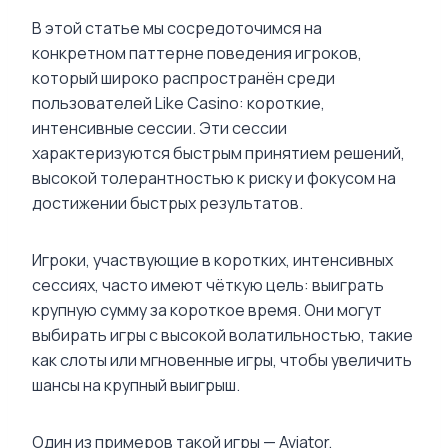
В этой статье мы сосредоточимся на
конкретном паттерне поведения игроков,
который широко распространён среди
пользователей Like Casino: короткие,
интенсивные сессии. Эти сессии
характеризуются быстрым принятием решений,
высокой толерантностью к риску и фокусом на
достижении быстрых результатов.
Игроки, участвующие в коротких, интенсивных
сессиях, часто имеют чёткую цель: выиграть
крупную сумму за короткое время. Они могут
выбирать игры с высокой волатильностью, такие
как слоты или мгновенные игры, чтобы увеличить
шансы на крупный выигрыш.
Один из примеров такой игры — Aviator,