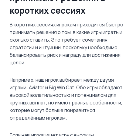
коротких сессиях
В коротких сессиях игрокам приходится быстро
принимать решения о том, в какие игры играть и
сколько ставить. Это требует сочетания
стратегии и интуиции, поскольку необходимо
балансировать риск и награду для достижения
целей.
Например, наш игрок выбирает между двумя
играми: Aviator и Big Win Cat. Обе игры обладают
высокой волатильностью и потенциалом для
крупных выплат, но имеют разные особенности,
которые могут больше понравиться
определённым игрокам.
Если наш игрок ищет игру с высоким