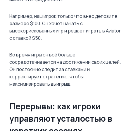
Например, наш игрок только что внес депозит в
размере $100. Он хочет начать с
высокорискованных игр и решает играть в Aviator
с ставкой $50.
Во время игры он всё больше
сосредотачивается на достижении своих целей.
Он постоянно следит за ставками и
корректирует стратегию, чтобы
максимизировать выигрыш.
Перерывы: как игроки
управляют усталостью в
коротких сессиях