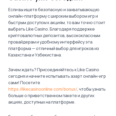
Если вы ищете безопасную и захватывающую
онлайн-платформу с широким выбором игр и
быстрым доступом к акциям, то вам точно стоит
выбрать Like Casino. Благодаря поддержке
криптовалютных депозитов, высококлассным
провайдерам и удобному интерфейсу эта
платформа — отличный выбор для игроков из
Казахстана и Узбекистана.
Зачем ждать? Присоединяйтесь к Like Casino
сегодня и начните испытывать азарт онлайн-игр
сами! Посетите
https://likecasinoonline.com/bonus/
, чтобы узнать
больше о приветственном пакете и других
акциях, доступных на платформе.