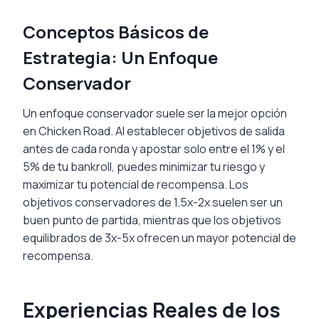
Conceptos Básicos de
Estrategia: Un Enfoque
Conservador
Un enfoque conservador suele ser la mejor opción
en Chicken Road. Al establecer objetivos de salida
antes de cada ronda y apostar solo entre el 1% y el
5% de tu bankroll, puedes minimizar tu riesgo y
maximizar tu potencial de recompensa. Los
objetivos conservadores de 1.5x-2x suelen ser un
buen punto de partida, mientras que los objetivos
equilibrados de 3x-5x ofrecen un mayor potencial de
recompensa.
Experiencias Reales de los