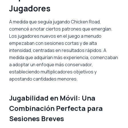
Jugadores
A medida que seguía jugando Chicken Road,
comencé a notar ciertos patrones que emergían.
Los jugadores nuevos en el juego a menudo
empezaban con sesiones cortas y de alta
intensidad, centradas en resultados rápidos. A
medida que adquirían más experiencia, comenzaban
a adoptar un enfoque más conservador,
estableciendo multiplicadores objetivos y
apostando cantidades menores.
Jugabilidad en Móvil: Una
Combinación Perfecta para
Sesiones Breves