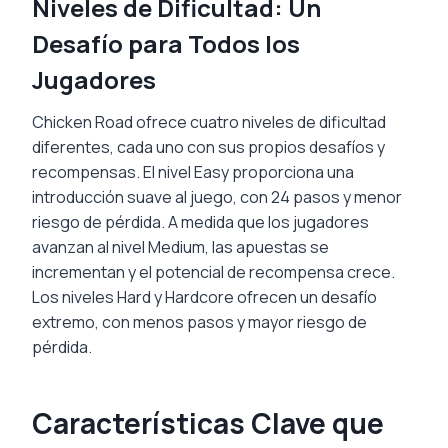
Niveles de Dificultad: Un
Desafío para Todos los
Jugadores
Chicken Road ofrece cuatro niveles de dificultad
diferentes, cada uno con sus propios desafíos y
recompensas. El nivel Easy proporciona una
introducción suave al juego, con 24 pasos y menor
riesgo de pérdida. A medida que los jugadores
avanzan al nivel Medium, las apuestas se
incrementan y el potencial de recompensa crece.
Los niveles Hard y Hardcore ofrecen un desafío
extremo, con menos pasos y mayor riesgo de
pérdida.
Características Clave que