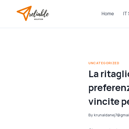
Skip
to
Home
IT
content
UNCATEGORIZED
La ritagl
preferenz
vincite p
By
krunaldanej7@gmai