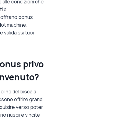
 alle condizioni che
i di
o offrano bonus
slot machine.
 valida sui tuoi
bonus privo
benvenuto?
olino del bisca a
ssono offrire grandi
acquisire verso poter
no riuscire vincite