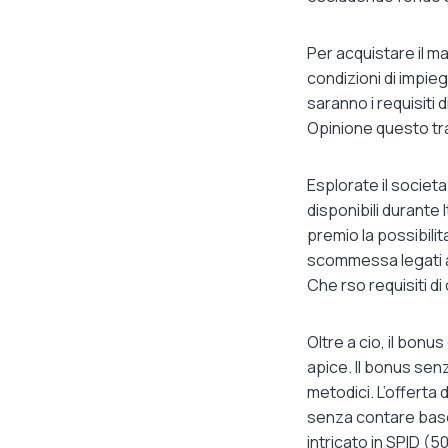
Per acquistare il m
condizioni di impieg
saranno i requisiti
Opinione questo tra
Esplorate il societ
disponibili durante 
premio la possibilit
scommessa legati a
Che rso requisiti 
Oltre a cio, il bon
apice. Il bonus senz
metodici. L’offerta 
senza contare base 
intricato in SPID (