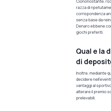
Ciononostante, rso 
razza di ripetutame
corrispondenza anc
senza base da reins
Denaro ebbene con p
giochi preferiti.
Qual e la 
di deposit
Inoltre, mediante q
decidere nell’event
vantaggi al sportivo
alterare il premio 
prelevabili.