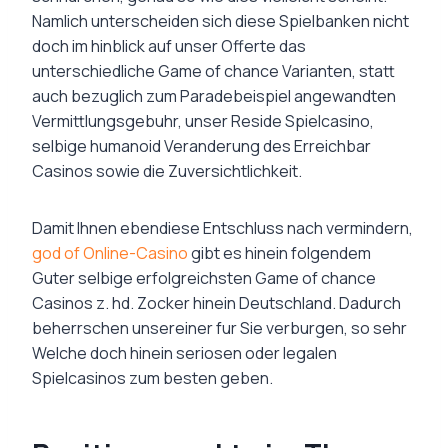
Namlich unterscheiden sich diese Spielbanken nicht
doch im hinblick auf unser Offerte das
unterschiedliche Game of chance Varianten, statt
auch bezuglich zum Paradebeispiel angewandten
Vermittlungsgebuhr, unser Reside Spielcasino,
selbige humanoid Veranderung des Erreichbar
Casinos sowie die Zuversichtlichkeit.
Damit Ihnen ebendiese Entschluss nach vermindern,
god of Online-Casino
gibt es hinein folgendem
Guter selbige erfolgreichsten Game of chance
Casinos z. hd. Zocker hinein Deutschland. Dadurch
beherrschen unsereiner fur Sie verburgen, so sehr
Welche doch hinein seriosen oder legalen
Spielcasinos zum besten geben.