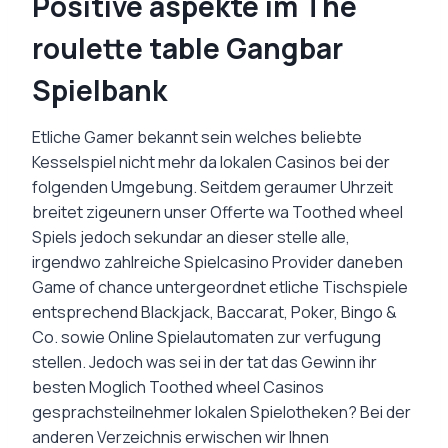
Positive aspekte im The
roulette table Gangbar
Spielbank
Etliche Gamer bekannt sein welches beliebte
Kesselspiel nicht mehr da lokalen Casinos bei der
folgenden Umgebung. Seitdem geraumer Uhrzeit
breitet zigeunern unser Offerte wa Toothed wheel
Spiels jedoch sekundar an dieser stelle alle,
irgendwo zahlreiche Spielcasino Provider daneben
Game of chance untergeordnet etliche Tischspiele
entsprechend Blackjack, Baccarat, Poker, Bingo &
Co. sowie Online Spielautomaten zur verfugung
stellen. Jedoch was sei in der tat das Gewinn ihr
besten Moglich Toothed wheel Casinos
gesprachsteilnehmer lokalen Spielotheken? Bei der
anderen Verzeichnis erwischen wir Ihnen