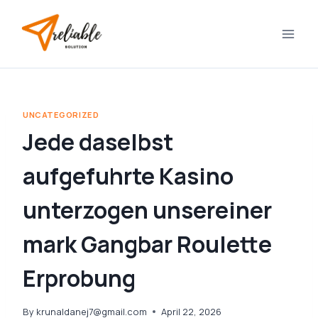
Skip
to
content
UNCATEGORIZED
Jede daselbst
aufgefuhrte Kasino
unterzogen unsereiner
mark Gangbar Roulette
Erprobung
By
krunaldanej7@gmail.com
April 22, 2026