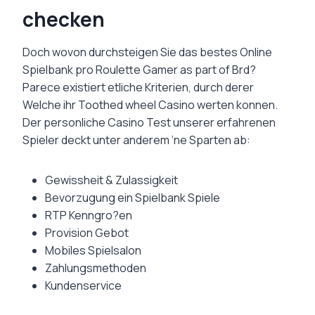
checken
Doch wovon durchsteigen Sie das bestes Online
Spielbank pro Roulette Gamer as part of Brd?
Parece existiert etliche Kriterien, durch derer
Welche ihr Toothed wheel Casino werten konnen.
Der personliche Casino Test unserer erfahrenen
Spieler deckt unter anderem ‘ne Sparten ab:
Gewissheit & Zulassigkeit
Bevorzugung ein Spielbank Spiele
RTP Kenngro?en
Provision Gebot
Mobiles Spielsalon
Zahlungsmethoden
Kundenservice