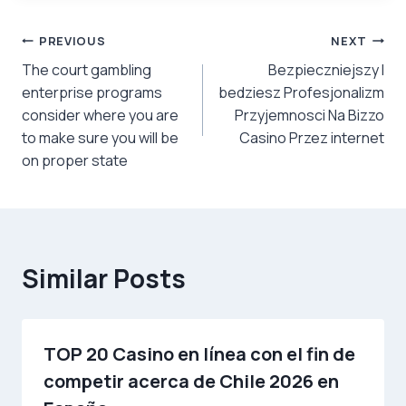
Post
PREVIOUS
NEXT
The court gambling
Bezpieczniejszy I
navigation
enterprise programs
bedziesz Profesjonalizm
consider where you are
Przyjemnosci Na Bizzo
to make sure you will be
Casino Przez internet
on proper state
Similar Posts
TOP 20 Casino en línea con el fin de
competir acerca de Chile 2026 en