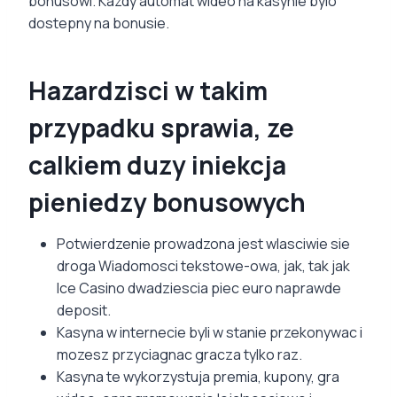
bonusowi. Kazdy automat wideo na kasynie bylo
dostepny na bonusie.
Hazardzisci w takim
przypadku sprawia, ze
calkiem duzy iniekcja
pieniedzy bonusowych
Potwierdzenie prowadzona jest wlasciwie sie
droga Wiadomosci tekstowe-owa, jak, tak jak
Ice Casino dwadziescia piec euro naprawde
deposit.
Kasyna w internecie byli w stanie przekonywac i
mozesz przyciagnac gracza tylko raz.
Kasyna te wykorzystuja premia, kupony, gra