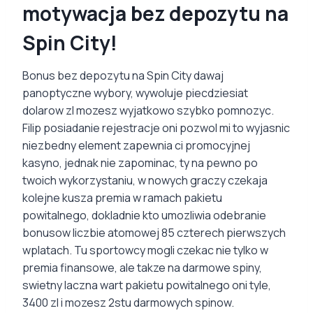
motywacja bez depozytu na
Spin City!
Bonus bez depozytu na Spin City dawaj
panoptyczne wybory, wywoluje piecdziesiat
dolarow zl mozesz wyjatkowo szybko pomnozyc.
Filip posiadanie rejestracje oni pozwol mi to wyjasnic
niezbedny element zapewnia ci promocyjnej
kasyno, jednak nie zapominac, ty na pewno po
twoich wykorzystaniu, w nowych graczy czekaja
kolejne kusza premia w ramach pakietu
powitalnego, dokladnie kto umozliwia odebranie
bonusow liczbie atomowej 85 czterech pierwszych
wplatach. Tu sportowcy mogli czekac nie tylko w
premia finansowe, ale takze na darmowe spiny,
swietny laczna wart pakietu powitalnego oni tyle,
3400 zl i mozesz 2stu darmowych spinow.