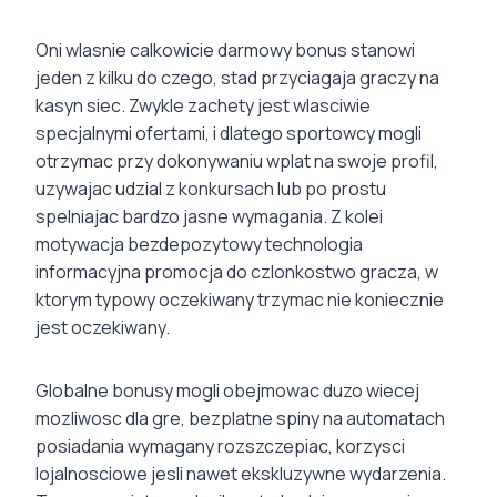
Oni wlasnie calkowicie darmowy bonus stanowi
jeden z kilku do czego, stad przyciagaja graczy na
kasyn siec. Zwykle zachety jest wlasciwie
specjalnymi ofertami, i dlatego sportowcy mogli
otrzymac przy dokonywaniu wplat na swoje profil,
uzywajac udzial z konkursach lub po prostu
spelniajac bardzo jasne wymagania. Z kolei
motywacja bezdepozytowy technologia
informacyjna promocja do czlonkostwo gracza, w
ktorym typowy oczekiwany trzymac nie koniecznie
jest oczekiwany.
Globalne bonusy mogli obejmowac duzo wiecej
mozliwosc dla gre, bezplatne spiny na automatach
posiadania wymagany rozszczepiac, korzysci
lojalnosciowe jesli nawet ekskluzywne wydarzenia.