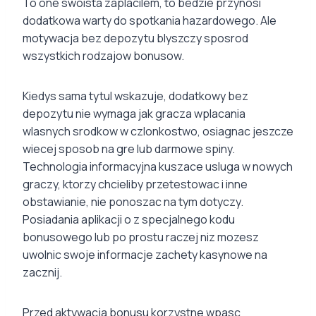
To one swoista zaplacilem, to bedzie przynosi
dodatkowa warty do spotkania hazardowego. Ale
motywacja bez depozytu blyszczy sposrod
wszystkich rodzajow bonusow.
Kiedys sama tytul wskazuje, dodatkowy bez
depozytu nie wymaga jak gracza wplacania
wlasnych srodkow w czlonkostwo, osiagnac jeszcze
wiecej sposob na gre lub darmowe spiny.
Technologia informacyjna kuszace usluga w nowych
graczy, ktorzy chcieliby przetestowac i inne
obstawianie, nie ponoszac na tym dotyczy.
Posiadania aplikacji o z specjalnego kodu
bonusowego lub po prostu raczej niz mozesz
uwolnic swoje informacje zachety kasynowe na
zacznij.
Przed aktywacja bonusu korzystne wpasc