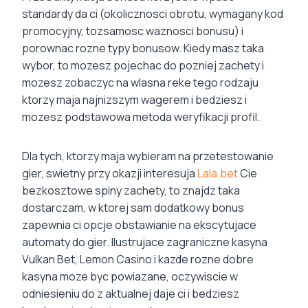
standardy da ci (okolicznosci obrotu, wymagany kod
promocyjny, tozsamosc waznosci bonusu) i
porownac rozne typy bonusow. Kiedy masz taka
wybor, to mozesz pojechac do pozniej zachety i
mozesz zobaczyc na wlasna reke tego rodzaju
ktorzy maja najnizszym wagerem i bedziesz i
mozesz podstawowa metoda weryfikacji profil.
Dla tych, ktorzy maja wybieram na przetestowanie
gier, swietny przy okazji interesuja
Lala.bet
Cie
bezkosztowe spiny zachety, to znajdz taka
dostarczam, w ktorej sam dodatkowy bonus
zapewnia ci opcje obstawianie na ekscytujace
automaty do gier. Ilustrujace zagraniczne kasyna
Vulkan Bet, Lemon Casino i kazde rozne dobre
kasyna moze byc powiazane, oczywiscie w
odniesieniu do z aktualnej daje ci i bedziesz