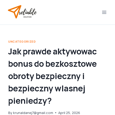
Skip
to
content
UNCATEGORIZED
Jak prawde aktywowac
bonus do bezkosztowe
obroty bezpieczny i
bezpieczny wlasnej
pieniedzy?
By
krunaldanej7@gmail.com
April 25, 2026