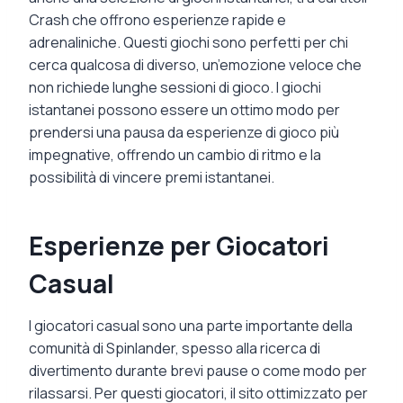
Crash che offrono esperienze rapide e
adrenaliniche. Questi giochi sono perfetti per chi
cerca qualcosa di diverso, un’emozione veloce che
non richiede lunghe sessioni di gioco. I giochi
istantanei possono essere un ottimo modo per
prendersi una pausa da esperienze di gioco più
impegnative, offrendo un cambio di ritmo e la
possibilità di vincere premi istantanei.
Esperienze per Giocatori
Casual
I giocatori casual sono una parte importante della
comunità di Spinlander, spesso alla ricerca di
divertimento durante brevi pause o come modo per
rilassarsi. Per questi giocatori, il sito ottimizzato per