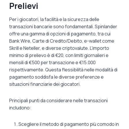
Prelievi
Per i giocatori, la facilità e la sicurezza delle
transazioni bancarie sono fondamentali. Spinlander
offre una gamma di opzioni di pagamento, tra cui
Bank Wire, Carte di Credito/Debito, e-wallet come
Skrill e Neteller, e diverse criptovalute. L’importo
minimo di prelievo è di €20, con limiti giornalieri e
mensili di €500 per transazione e €15.000
rispettivamente. Questa flessibilità nelle modalità di
pagamento soddisfa le diverse preferenze e
situazioni finanziarie dei giocatori.
Principali punti da considerare nelle transazioni
includono:
Scegliere il metodo di pagamento più comodo in