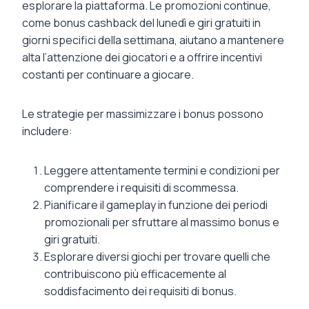
esplorare la piattaforma. Le promozioni continue,
come bonus cashback del lunedì e giri gratuiti in
giorni specifici della settimana, aiutano a mantenere
alta l’attenzione dei giocatori e a offrire incentivi
costanti per continuare a giocare.
Le strategie per massimizzare i bonus possono
includere:
Leggere attentamente termini e condizioni per
comprendere i requisiti di scommessa.
Pianificare il gameplay in funzione dei periodi
promozionali per sfruttare al massimo bonus e
giri gratuiti.
Esplorare diversi giochi per trovare quelli che
contribuiscono più efficacemente al
soddisfacimento dei requisiti di bonus.